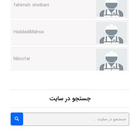
HaddadiMahsa
Niloofar
USER124
جستجو در سایت
malekf
abolfazlkoshehe