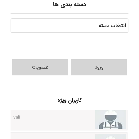
دسته بندی ها
ورود
عضویت
کاربران ویژه
vali
fahimeh sheibani