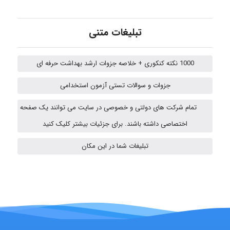
abolfazlkoshehe
تبلیغات متنی
1000 نکته کنکوری + خلاصه جزوات ارشد بهداشت حرفه ای
A.balandeh
جزوات و سوالات تستی آزمون استخدامی
تمام شرکت های دولتی و خصوصی در سایت می توانند یک صفحه
fatima
اختصاصی داشته باشند. برای جزئیات بیشتر کلیک کنید
تبلیغات شما در این مکان
vali
fahimeh sheibani