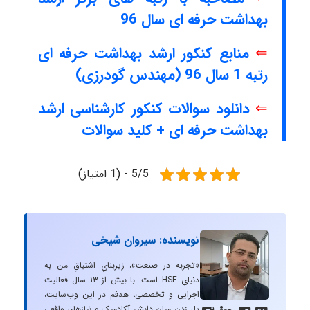
بهداشت حرفه ای سال 96
⇐
منابع کنکور ارشد بهداشت حرفه ای
رتبه 1 سال 96 (مهندس گودرزی)
⇐
دانلود سوالات کنکور کارشناسی ارشد
بهداشت حرفه ای + کلید سوالات
5/5 - (1 امتیاز)
نویسنده: سیروان شیخی
«تجربه در صنعت»، زیربنایِ اشتیاقِ من به
دنیایِ HSE است. با بیش از ۱۳ سال فعالیت
اجرایی و تخصصی، هدفم در این وب‌سایت،
پل زدن میان دانشِ آکادمیک و نیازهای واقعیِ