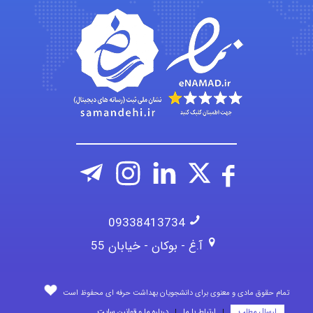
abolfazlkoshehe
A.balandeh
fatima
09338413734
آ.غ - بوکان - خیابان 55
تمام حقوق مادی و معنوی برای دانشجویان بهداشت حرفه ای محفوظ است
ارسال مطلب
ارتباط با ما
درباره ما و قوانین سایت