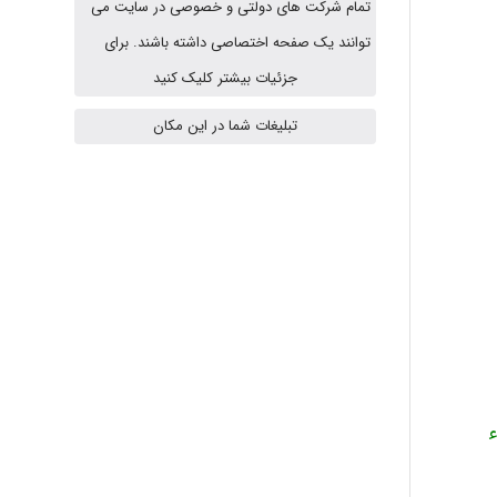
تمام شرکت های دولتی و خصوصی در سایت می
USER124
توانند یک صفحه اختصاصی داشته باشند. برای
جزئیات بیشتر کلیک کنید
تبلیغات شما در این مکان
malekf
abolfazlkoshehe
abolfazlkoshehe
A.balandeh