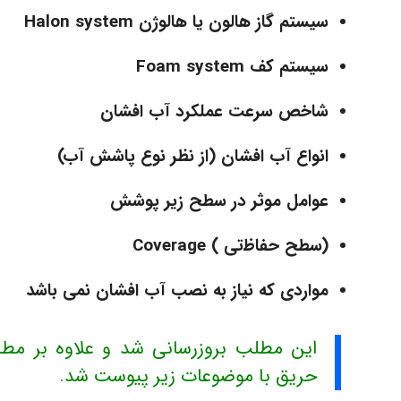
سیستم گاز هالون یا هالوژن Halon system
سیستم کف Foam system
ﺷﺎﺧﺺ ﺳﺮﻋﺖ ﻋﻤﻠﻜﺮد ﺁب اﻓﺸﺎن
اﻧﻮاع ﺁب اﻓﺸﺎن (از ﻧﻈﺮ ﻧﻮع ﭘﺎﺷﺶ ﺁب)
ﻋﻮاﻣﻞ ﻣﻮﺛﺮ در ﺳﻄﺢ زﻳﺮ ﭘﻮﺷﺶ
(ﺳﻄﺢ ﺣﻔﺎﻇتی ) Coverage
ﻣﻮاردی که ﻧﻴﺎز ﺑﻪ ﻧﺼﺐ ﺁب اﻓﺸﺎن نمی باشد
این مطلب بروزرسانی شد و علاوه بر مط
حریق با موضوعات زیر پیوست شد.