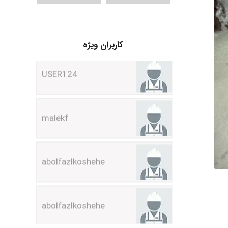
USER124
کاربران ویژه
malekf
abolfazlkoshehe
abolfazlkoshehe
A.balandeh