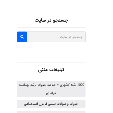
fatima
جستجو در سایت
Jafar Tym
aghajari vahid
تبلیغات متنی
Poubakhtiari
1000 نکته کنکوری + خلاصه جزوات ارشد بهداشت
حرفه ای
Alirez0990
جزوات و سوالات تستی آزمون استخدامی