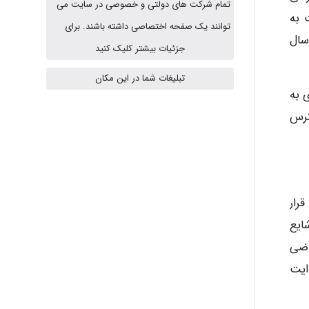
تمام شرکت های دولتی و خصوصی در سایت می
 به
Jafar Tym
توانند یک صفحه اختصاصی داشته باشند. برای
به عنوان سال
جزئیات بیشتر کلیک کنید
تبلیغات شما در این مکان
aghajari vahid
 به
ترس
Poubakhtiari
رار
Alirez0990
ایع
اضی
hosein abdolvand
ایت