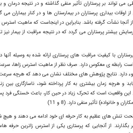
 تواند بر پرستاران تأثیر منفی گذاشته و در نتیجه درمان و به
ر قرار دهد. (7،8) همچنین نیمی از اوقات بیداری پرستاران در بیمارستان ها و در کنار بیماران می 
ز آنجا نشأت گرفته باشد. بنابراین در اینجاست که ماهیت استرس ز
ایش بیشتر پرستاران می گردد که در نتیجه مراقبت از بیمار نیز 
تاران با کیفیت مراقبت های پرستاری ارائه شده به وسیله آنها در
 است رابطه ی معکوس دارد. صرف نظر از ماهیت استرس زاها، سرعت
ر سوء دارد. نتایج پژوهش های مختلف نشان می دهد که هرچه سرعت 
بد و هرچه زمان بیشتری به کار پرداخته شود، ناسازگاری بین زن
ن این واقعیت است که تحرک زیاد در حین کار، باعث خستگی فرد پس
 و خانواده) تأثیر منفی دارد. (8 و 11)
ن تحت تنش های عظیم به کار حرفه ای خود ادامه می دهند و هیچ 
ر بگذارند. از آنجایی که پرستاری یکی از استرس زاترین حرفه ها