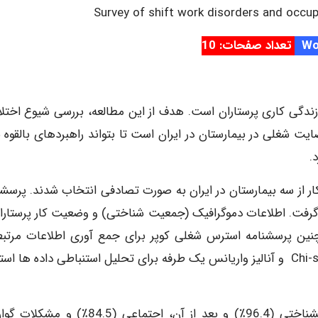
Survey of shift work disorders and occu
تعداد صفحات: 10
زندگی کاری پرستاران است. هدف از این مطالعه، بررسی شیوع اختلا
یت شغلی در بیمارستان در ایران است تا بتواند راهبردهای بالقوه ب
.
قطعی، 100 پرستار نوبتکار از سه بیمارستان در ایران به صورت تصادفی انتخاب شدند. پرس
ار گرفت. اطلاعات دموگرافیک (جمعیت شناختی) و وضعیت کار پرستاران
نین پرسشنامه استرس شغلی کوپر برای جمع آوری اطلاعات مرتبط
استرس مورد استفاده قرار گرفت. آزمون های آماری Chi-square و آنالیز واریانس یک طرفه برای تحلیل استنباطی داده ها 
شایعترین مشکلات مرتبط با شغل، اختلال روانشناختی (96.4٪) و بعد از آن، اجتماعی (84.5