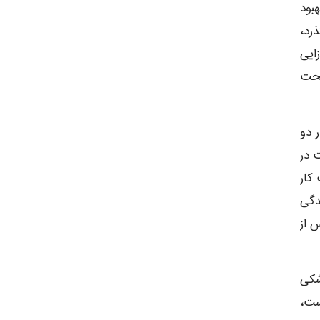
بود
گذرد،
ایی
تحت
 دو
 در
کار
دگی
 از
شکی
ست،