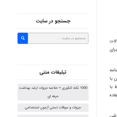
Kati
جستجو در سایت
emami
لات
رای
ehtesham
شنامه
تبلیغات متنی
 با
Iman Hosseini
 با
1000 نکته کنکوری + خلاصه جزوات ارشد بهداشت
استفاده
حرفه ای
Chehri
جزوات و سوالات تستی آزمون استخدامی
٪) و مشکلات گوارشی