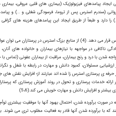
یی ایجاد پیامدهای فیزیولوژیک (بیماری های قلبی عروقی، بیماری 
وانی (سندرم استرس پس از تروما، فرسودگی شغلی و …) و پیامد
را دارد و طبعاً از طریق ایجاد این پیامدهای هزینه های گزافی را
پرستاری از جمله مشاغلی است که افراد را در معرض استرس قرار می دهد. (4) از منابع بزرگ استرس در پرستاران می تو
دگی ناکافی در مواجهه با نیازهای بیماران و خانواده های آنان، 
اجه شدن با درد و رنج بیماران، مراقبت از بیماران عفونی (تماس با 
رزشیابی مسئولان، کمبود دانش و مهارت در رابطه با شغل و نگرانی
در حرفه ی پرستاری استرس زا شده اند عبارتند از؛ افزایش نقش های ج
ارائه خدمات پرستاری و تحول در روند آموزش پرستاری که پرستاران
 بیشتر و افزایش دانش و مهارت خویش می کند.(5،6)
در صورت برآورده شدن، احتمال بهبود آنها با موفقیت بیشتری توأم
ند که با برآورده شدن آنها قادر به فعالیت مطلوب تری می شوند. ب