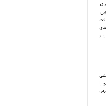
 که
Kati
ین،
لات
emami
های
اران و
ehtesham
Iman Hosseini
حشی
 را
Chehri
 کنونی استرس