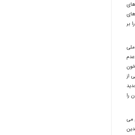
های
های
 بر
ان عواملی
عدم
خون
 از
دید
 را
 می
دین