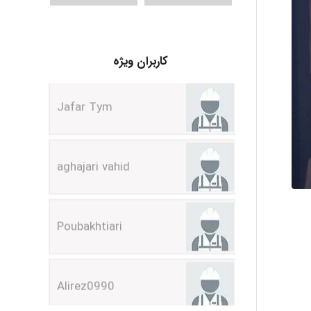
Jafar Tym
کاربران ویژه
aghajari vahid
Poubakhtiari
Alirez0990
hosein abdolvand