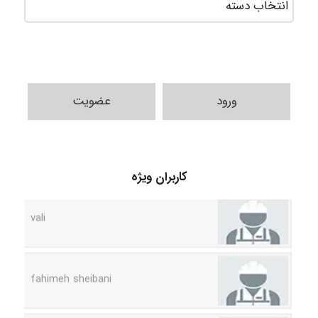
ورود
عضویت
کاربران ویژه
vali
fahimeh sheibani