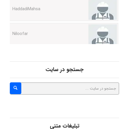
HaddadiMahsa
Niloofar
USER124
جستجو در سایت
malekf
abolfazlkoshehe
تبلیغات متنی
abolfazlkoshehe