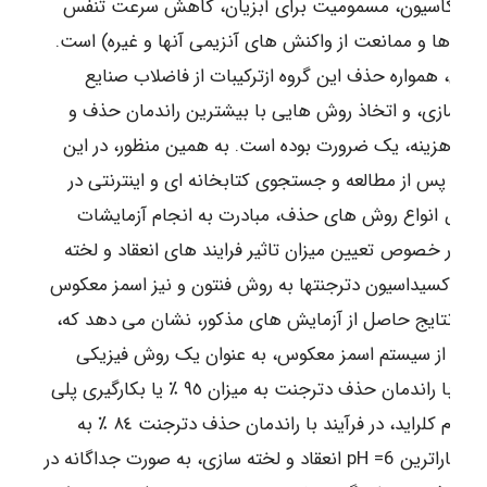
ریفیکاسیون، مسمومیت برای آبزیان، کاهش سرعت تنفس
تری ها و ممانعت از واکنش های آنزیمی آنها و غیره) است.
براین، همواره حذف این گروه ازترکیبات از فاضلاب صنایع
روسازی، و اتخاذ روش هایی با بیشترین راندمان حذف و
قل هزینه، یک ضرورت بوده است. به همین منظور، در این
یق، پس از مطالعه و جستجوی کتابخانه ای و اینترنتی در
ص انواع روش های حذف، مبادرت به انجام آزمایشات
ی در خصوص تعیین میزان تاثیر فرایند های انعقاد و لخته
ی ،اکسیداسیون دترجنتها به روش فنتون و نیز اسمز معکوس
که نتایج حاصل از آزمایش های مذکور، نشان می دهد که،
فاده از سیستم اسمز معکوس، به عنوان یک روش فیزیکی
تصفیه با راندمان حذف دترجنت به میزان ٩٥ ٪ یا بکارگیری پلی
آلومینیوم کلراید، در فرآیند با راندمان حذف دترجنت ٨٤ ٪ به
عنوان کاراترین pH =6 انعقاد و لخته سازی، به صورت جداگانه در