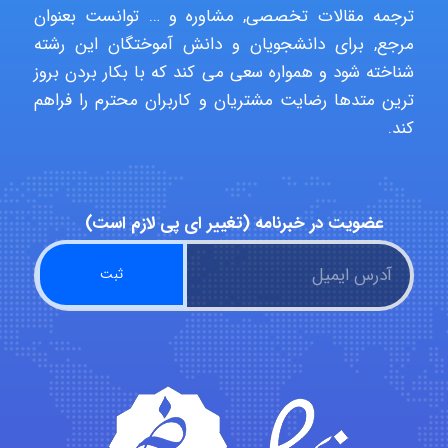
ترجمه مقالات تخصصی, مشاوره و … توانست بعنوان
مرجع, برای دانشجویان و دانش آموختگان این رشته
Niloofar
شناخته شود و همواره سعی می کند که با بکار بردن بروز
ترین متدها رضایت مشتریان و کاربران محترم را فراهم
کند.
USER124
عضویت در خبرنامه (تغییر ای پی لازم است)
malekf
abolfazlkoshehe
abolfazlkoshehe