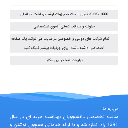
1000 نکته کنکوری + خلاصه جزوات ارشد بهداشت حرفه ای
A.balandeh
جزوات و سوالات تستی آزمون استخدامی
تمام شرکت های دولتی و خصوصی در سایت می توانند یک صفحه
fatima
اختصاصی داشته باشند. برای جزئیات بیشتر کلیک کنید
تبلیغات شما در این مکان
vali
fahimeh sheibani
درباره ما:
سایت تخصصی دانشجویان بهداشت حرفه ای در سال
HaddadiMahsa
1391 راه اندازه شد و با ارائه خدماتی همچون نوشتن و