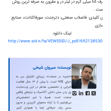
ازاء مصرف ٤٥ میلی گرم در لیتر در و مقرون به صرفه ترین روش
ف، است .
ه های کلیدی: فاضلاب صنعتی، دترجنت، سورفاکتانت، صنایع
رو سازی
لینک دانلود:
http://www.sid.ir/fa/VEWSSID/J_pdf/69213853012.p
نویسنده: سیروان شیخی
«تجربه در صنعت»، زیربنایِ اشتیاقِ من به
دنیایِ HSE است. با بیش از ۱۳ سال فعالیت
اجرایی و تخصصی، هدفم در این وب‌سایت،
پل زدن میان دانشِ آکادمیک و نیازهای واقعیِ




صنعت است. همراه با تیم تخصصی‌ام،
می‌کوشیم تا با ارائه محتوای کاربردی و به‌روز،
مسیرِ رشد حرفه‌ای شما را هموارتر کنیم.