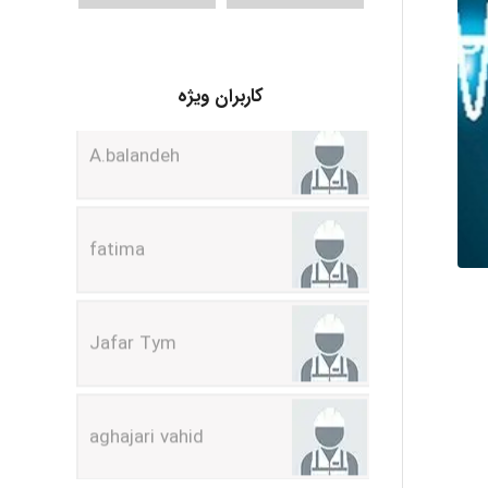
A.balandeh
کاربران ویژه
fatima
Jafar Tym
aghajari vahid
Poubakhtiari