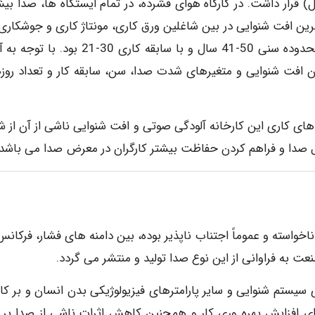
در ناحیه احتیاط (بین 65 تا 85 دسیب بل) قرار داشت. در کارگاه هوای فشرده، در تمام ایستگاه ها، صدا 
ین افت شنوایی در بین شاغلین ورق کاری، مونتاژ کاری و جوشکاری 
ترتیب 10%، 8.1%، 7.3%) و بیشترین افت شنوایی در محدوده سنی 50-41 سال و با سابقه کاری 30-21 
ن افت شنوایی و متغیرهای شدت صدا، سن، سابقه کار و تعداد روز
ای کاری این کارخانه آلودگی صوتی و افت شنوایی ناشی از آن از ش
رل صدا و فراهم کردن حفاظت بیشتر کارگران در معرض صدا می باشد.
وشایند، ناخواسته و عموماً اجتناب ناپذیر بوده، بین دامنه های فشار، فرکان
عت به فراوانی از این نوع صدا تولید و منتشر می گردد.
یستم شنوایی و سایر پارامترهای فیزیولوژیکی بدن انسان و بر کار
ن برای افزایش بهره وری کار و همچنین کاهش اثرات ناشی از صدا بر 