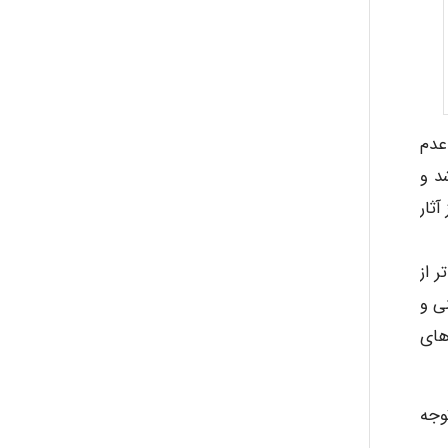
عدم
د و
ثار
 از
ی و
های
وجه