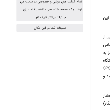
تمام شرکت های دولتی و خصوصی در سایت می
A.balandeh
توانند یک صفحه اختصاصی داشته باشند. برای
این
جزئیات بیشتر کلیک کنید
fatima
تبلیغات شما در این مکان
تلف یکی از
ساس
Jafar Tym
 سنج مجهز به
تفاده از یک دستگاه
aghajari vahid
A انجام گرفت و پس از جمع آوری داده ها، آنالیز آماری توسط نرم افزار آماری SPSS
ریانس و T-test استفاده گردید و
Poubakhtiari
آنها تراز فشار
 از حد مجاز (85db (A بود و در 82 درصد (967 ایستگاه)
Alirez0990