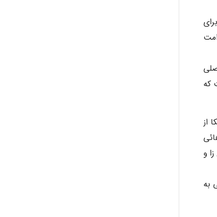
رای
امت
صلی
 که
کا از
 محیط هائی
 زا و
 تامین اجتماعی به