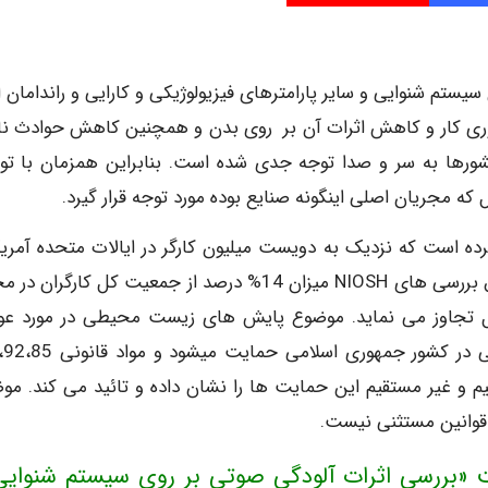
تم شنوایی و سایر پارامترهای فیزیولوژیکی و کارایی و راندامان اف
هره وری کار و کاهش اثرات آن بر روی بدن و همچنین کاهش حوادث ن
 کشورها به سر و صدا توجه جدی شده است. بنابراین همزمان با تو
که مجریان اصلی اینگونه صنایع بوده مورد توجه قرار گیرد.
بهداشت و ایمنی شغلی (NIOSH) اظهار کرده است که نزدیک به دویست میلیون کارگر در ایالات متحده آمری
افت شنوایی ناشی از صدا (NIHL) خسارت دیده اند و طبق بررسی های NIOSH میزان 14% درصد از جمعیت کل کارگ
گرفته می شوند که تراز صدا از 90 دسی بل تجاوز می نماید. موضوع پایش های زیست محیطی در مورد 
بصورت مستقیم و غیر مستقیم این حمایت ها را نشان داده و تائید می کند. م
ن قوانین مستثنی نیست.
ت «بررسی اثرات آلودگی صوتی بر روی سیستم شنوایی