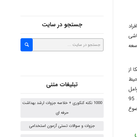
Alirez0990
جستجو در سایت
راد
اشی
hosein abdolvand
سعه
Kati
کا از
ران در محیط
تبلیغات متنی
emami
عوامل
بیماری زا و زیان آور از سوی قوانین کار و تامین اجتماعی در کشور جمهوری اسلامی حمایت میشود و مواد قانونی 92،85، 95
1000 نکته کنکوری + خلاصه جزوات ارشد بهداشت
وضوع
حرفه ای
ehtesham
جزوات و سوالات تستی آزمون استخدامی