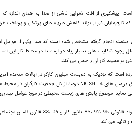
. پیشگیری از افت شنوایی ناشی از صدا به همان اندازه که ب
 که کارفرمایان نیز از فوائد کاهش هزینه های پزشکی و پرداخت غر
 در صنعت انجام گرفته مشخص شده است که صدا یکی از عوامل ا
علل وجود شکایت های بسیار زیاد درباره صدا در محیط کار این است
حتی در محیط کار آن را حس می کند.
بهداشت و ایمنی شغلی (NIOSH) اظهار کرده است که نزدیک به دویست میلیون کارگر در ایالات متحده آمری
افت شنوایی ناشی از صدا (NIHL) خسارت دیده اند و طبق بررسی های NIOSH 14 درصد از کل جمعیت کارگران در
 تراز صدا از 90 دسی بل تجاوز می نماید. موضوع پایش های زیست محیطی در مورد عوامل بیماری
اجتماعی در کشور جمهوری اسلامی حمایت می شود و مواد قانونی 95 ،92 ،85 قانون کار و 96 ،88 قانون
 تائید می کند.