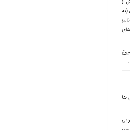
بیش از
(به
بود. با توجه به آنالیز
hosein abdolvand
های
Kati
یوع
emami
س ها
ehtesham
ایی
روی