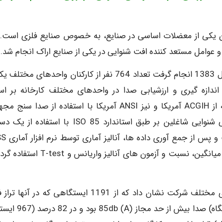
آن یکی از معضلات اساسی در صنایع، به خصوص صنایع فلزی است. 
 عوامل مستعد کننده افت شنوایی در یکی از صنایع اراک انجام شد.
در این مطالعه توصیفی-تحلیلی که در سال 1383 انجام گرفت تعداد 764 نفر از کارکنان واحدهای مخ
 اندازه گیری و ارزشیابی صدا در واحدهای مختلف کارخانه بر ا
استانداردهای کمیته ملی بهداشت حرفه ای ایران برگرفته از ACGIH آمریکا و نیز ANSI آمریکا با استفاده از صدا
آنالیزور مدل Cacella در شبکه A انجام شد و نیز ارزیابی شنوایی شاغلین بر طبق استاندارد ISO 85 با اس
ادیومتر WELLTONE مدل D-980902070
(نسخه 11.5) انجام شد. از آمار توصیفی و تحلیلی شامل میانگین، نسبت و آزمون های آنالیز وا
نتایج اندازه گیری تراز فشار صوت در کارگاه های مختلف شرکت نشان داد که از 1191 ایستگاهی که در 
صوت اندازه گیری شد در 18 درصد ایستگاه ها (224 ایستگاه) صدا بیش