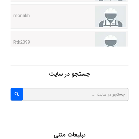
Rtk2099
Arshiaaihsra
جستجو در سایت
ABOALFZAL ZAREI
nima5534
arman.m
تبلیغات متنی