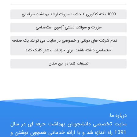
1000 نکته کنکوری + خلاصه جزوات ارشد بهداشت حرفه ای
Hasan haghparast
جزوات و سوالات تستی آزمون استخدامی
تمام شرکت های دولتی و خصوصی در سایت می توانند یک صفحه
Shamim.khojasteh74
اختصاصی داشته باشند. برای جزئیات بیشتر کلیک کنید
تبلیغات شما در این مکان
ARAMOH12002
Hagar
درباره ما:
سایت تخصصی دانشجویان بهداشت حرفه ای در سال
monakh
1391 راه اندازه شد و با ارائه خدماتی همچون نوشتن و