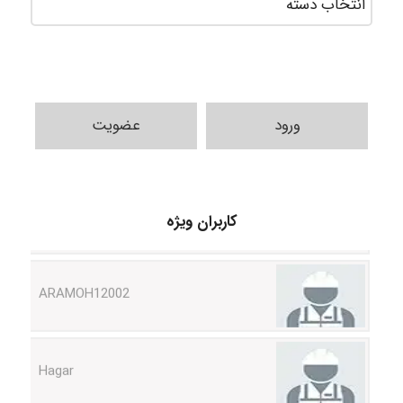
ورود
عضویت
Shamim.khojasteh74
کاربران ویژه
ARAMOH12002
Hagar
monakh