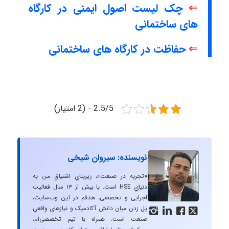
⇐
چک لیست اصول ایمنی در کارگاه
های ساختمانی
⇐
حفاظت در کارگاه های ساختمانی
2.5/5 - (2 امتیاز)
نویسنده: سیروان شیخی
«تجربه در صنعت»، زیربنایِ اشتیاقِ من به
دنیایِ HSE است. با بیش از ۱۳ سال فعالیت
اجرایی و تخصصی، هدفم در این وب‌سایت،
پل زدن میان دانشِ آکادمیک و نیازهای واقعیِ




صنعت است. همراه با تیم تخصصی‌ام،