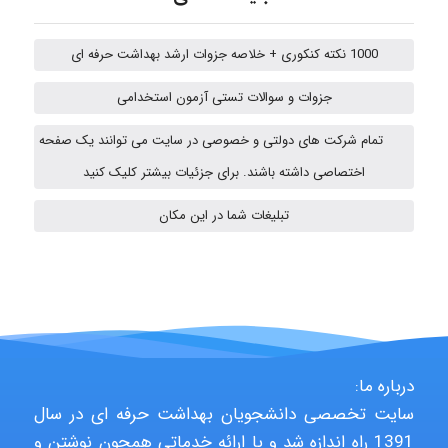
Jafar Tym
1000 نکته کنکوری + خلاصه جزوات ارشد بهداشت حرفه ای
aghajari vahid
جزوات و سوالات تستی آزمون استخدامی
تمام شرکت های دولتی و خصوصی در سایت می توانند یک صفحه
اختصاصی داشته باشند. برای جزئیات بیشتر کلیک کنید
HaddadiMahsa
تبلیغات شما در این مکان
Niloofar
USER124
درباره ما:
سایت تخصصی دانشجویان بهداشت حرفه ای در سال
malekf
1391 راه اندازه شد و با ارائه خدماتی همچون نوشتن و