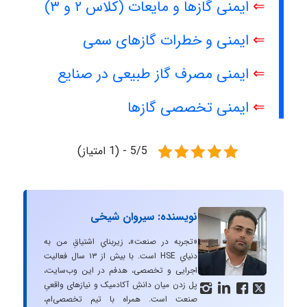
⇐
ایمنی گازها و مایعات (کلاس ۲ و ۳)
⇐
ایمنی و خطرات گازهای سمی
⇐
ایمنی مصرف گاز طبیعی در صنایع
⇐
ایمنی تخصصی گازها
5/5 - (1 امتیاز)
نویسنده: سیروان شیخی
«تجربه در صنعت»، زیربنایِ اشتیاقِ من به
دنیایِ HSE است. با بیش از ۱۳ سال فعالیت
اجرایی و تخصصی، هدفم در این وب‌سایت،
پل زدن میان دانشِ آکادمیک و نیازهای واقعیِ




صنعت است. همراه با تیم تخصصی‌ام،