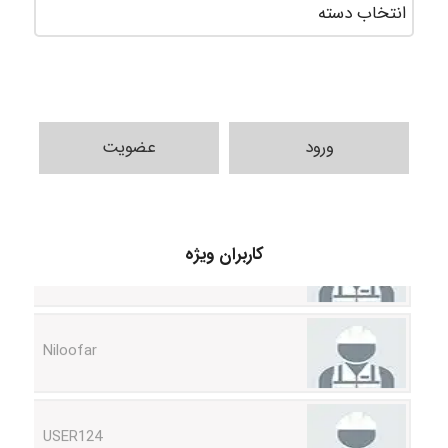
ورود
عضویت
HaddadiMahsa
کاربران ویژه
Niloofar
USER124