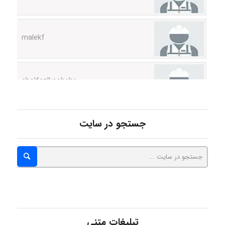
malekf
abolfazlkoshehe
abolfazlkoshehe
جستجو در سایت
A.balandeh
fatima
تبلیغات متنی