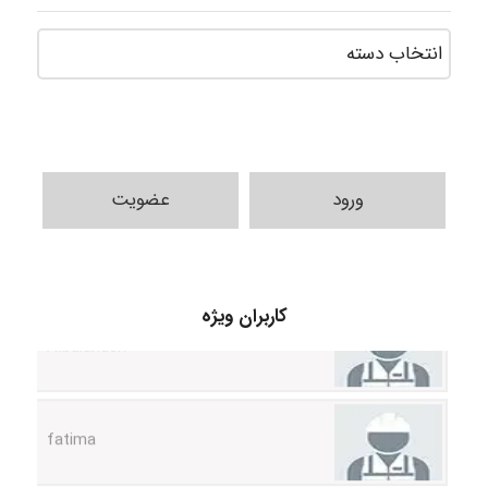
ورود
عضویت
A.balandeh
کاربران ویژه
fatima