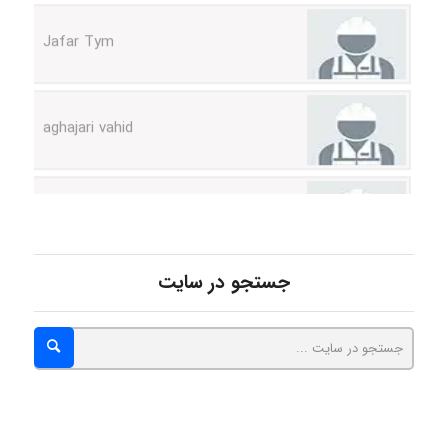
Jafar Tym
aghajari vahid
Poubakhtiari
Alirez0990
جستجو در سایت
hosein abdolvand
Kati