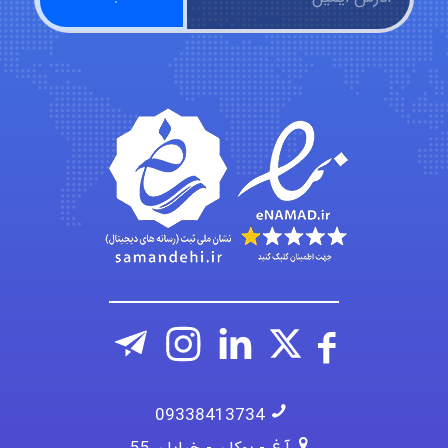
aghajari vahid
Poubakhtiari
Alirez0990
09338413734