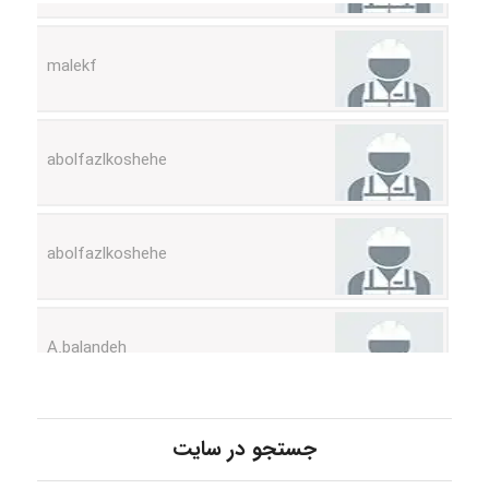
malekf
abolfazlkoshehe
abolfazlkoshehe
A.balandeh
fatima
جستجو در سایت
Jafar Tym