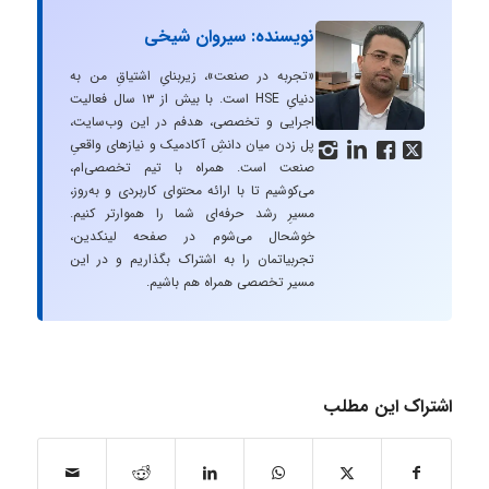
نویسنده: سیروان شیخی
«تجربه در صنعت»، زیربنایِ اشتیاقِ من به
دنیایِ HSE است. با بیش از ۱۳ سال فعالیت
اجرایی و تخصصی، هدفم در این وب‌سایت،
پل زدن میان دانشِ آکادمیک و نیازهای واقعیِ




صنعت است. همراه با تیم تخصصی‌ام،
می‌کوشیم تا با ارائه محتوای کاربردی و به‌روز،
مسیرِ رشد حرفه‌ای شما را هموارتر کنیم.
خوشحال می‌شوم در صفحه لینکدین،
تجربیاتمان را به اشتراک بگذاریم و در این
مسیر تخصصی همراه هم باشیم.
اشتراک این مطلب