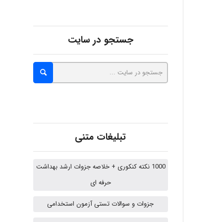
abolfazlkoshehe
جستجو در سایت
A.balandeh
fatima
تبلیغات متنی
Jafar Tym
1000 نکته کنکوری + خلاصه جزوات ارشد بهداشت
حرفه ای
aghajari vahid
جزوات و سوالات تستی آزمون استخدامی