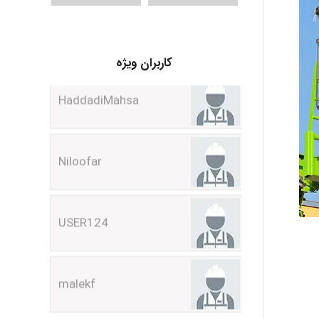
HaddadiMahsa
کاربران ویژه
Niloofar
USER124
malekf
abolfazlkoshehe