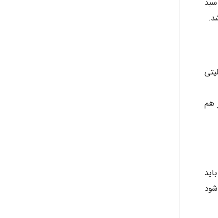
سبد
د.
لیتی
 هم
 باید
شود