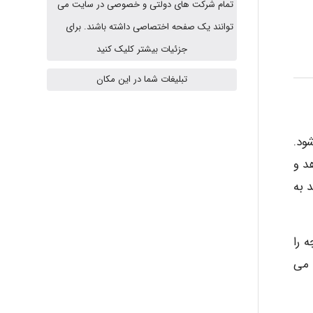
تمام شرکت های دولتی و خصوصی در سایت می
HaddadiMahsa
توانند یک صفحه اختصاصی داشته باشند. برای
جزئیات بیشتر کلیک کنید
تبلیغات شما در این مکان
Niloofar
ود.
USER124
د و
 به
malekf
 را
 می
abolfazlkoshehe