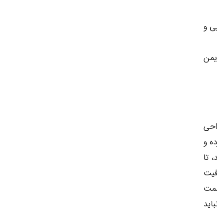
abolfazlkoshehe
ی و
A.balandeh
یمن
fatima
احی
Jafar Tym
رده و
، تا
فیت
aghajari vahid
سمت
باید