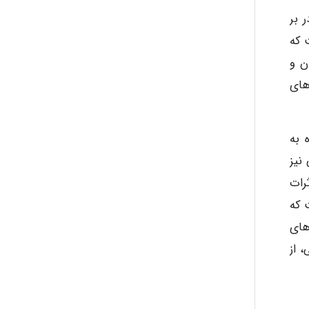
 بر
 که
ن و
های
 به
نیز
رات
د است که
های
 از