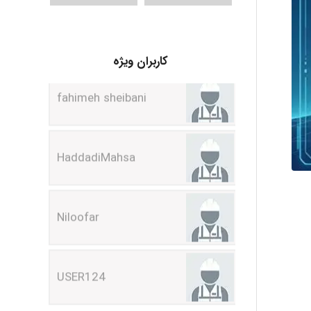
fahimeh sheibani
کاربران ویژه
HaddadiMahsa
Niloofar
USER124
malekf