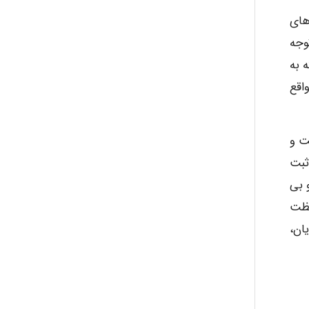
های
وجه
ه به
واقع
است و
ثبت
 بی
فظت
ان،