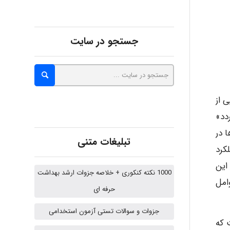
abolfazlkoshehe
جستجو در سایت
abolfazlkoshehe
 از
A.balandeh
دد»
گی‌ها در
تبلیغات متنی
کرد
fatima
 این
1000 نکته کنکوری + خلاصه جزوات ارشد بهداشت
امل
حرفه ای
Jafar Tym
جزوات و سوالات تستی آزمون استخدامی
 که