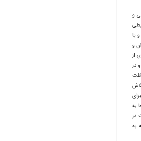
abolfazlkoshehe
نی و
یطی
abolfazlkoshehe
 یا
کارگران و
A.balandeh
 جلوگیری از
 و در
اظت
fatima
ل تلاش
رای
 به
Jafar Tym
 در
 به