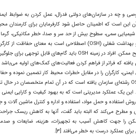
خش خصوصی و چه در سازمان‌های دولتی فدرال، عمل کردن به ضوابط ایم
این است که اطمینان حاصل شود کارفرمایان برای کارمندان مح
د شیمیایی سمی، سطوح بیش از حد سر و صدا، خطر مکانیکی، گرما و
سرما و یا شرایط غیربهداشتی) فراهم می‌کنند [۱]. ایمنی و بهداشت شغلی (OSH) اصطلاحی است به معنای حفاظت از 
فناوری در محیط کار و کاهش خطر حوادث به حداقل سطح ممکن. افراد در زمینه OSH باید گام‌های قابل توجهی برای
رند. OSH مدلی است سازمان یافته که فراتر از فراهم کردن فعالیت‌های کمک‌های اولیه می‌باشد
ل ایمنی، کارگران را در مقابل خطرات محیط کار تضمین نموده و حف
افراد در مقابل آسیب یا تهدیدات ممکن را بر می‌گیرد. OSH رشته‌ای سازمان یافته است که در آن تمام متخصصان در حا
 این یک عملکرد مدیریتی است که به بهبود کیفیت و کارایی ایمنی ب
وش استفاده و حمل مواد، استفاده و اداره و کنترل ماشین آلات و جا
یی و مطرح می‌کند که البته باید گفت، آنها به کاهش ریسک جراحت
ممکن را جهت کاهش آسیب به تجهیزات، هزینه، ضایعات و صدمه
برای عملکرد درست به خطر می‌افتد [۳].