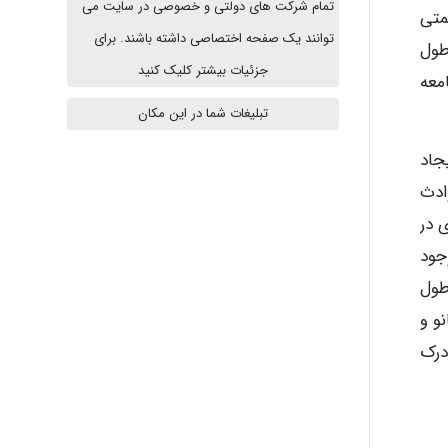
تمام شرکت های دولتی و خصوصی در سایت می
متی
fahimeh sheibani
توانند یک صفحه اختصاصی داشته باشند. برای
طول
جزئیات بیشتر کلیک کنید
معه
HaddadiMahsa
تبلیغات شما در این مکان
جاد
Niloofar
ادث
ی در
جود
USER124
طول
و و
درک
malekf