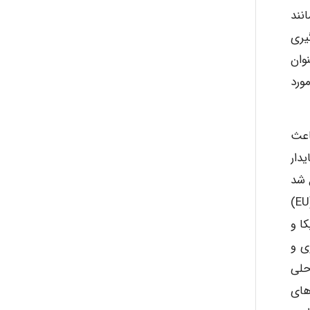
آزاد با انرژی بالا مانند HO و H در فاز بخار شعله را کند کنند. علاوه بر این، فرآورده HX مانند
گیری
 عنوان
ورد
اعث
 پایدار
 بی فنیل‌های چندکلر (PCB) در سال ۱۹۷۷ ممنوع شد
و با توجه به شواهدی که نشان می‌دهد مواد شیمیایی می‌توانند در شیر موجود در سینه انسان تجمع یابند، اتحادیه اروپا (EU)
مریکا و
 ۲۰۰۹ سازمان ملی جوی و
تمامی مناطق ساحلی
لت گازهای