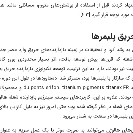
هاد کردند قبل از استفاده از پوشش‌های متورم، مسائلی مانند هزی
 توجه قرار گیرد [۴.۳].
 شروع به رشد کرد و تحقیقات در زمینه بازدارنده‌های حریق وارد عصر ج
شعله که قرن‌ها پیش توسعه یافت، اثر بسیار محدودی روی ک
نیز بودند، دارد. به این ترتیب، توسعه تکنولوژی بازدارنده حریق بع
ه سازگار با پلیمرها بود، متمرکز شد. دستاوردها در طول این دوره ق
توجه بود [۵]. به عنوان مثال، پارچه بادوام ضد شعله مانند  titanium pigments titanax FR
شده بودند. علاوه بر این، کاربردهای سیستم سینرژیم بازدارنده شعله هال
های شعله در نظر گرفته شده بود؛ حتی امروز نیز به دلیل کارایی بالا
 پلیمرها در صنعت به شمار می‌رود.
‌های هالوژن می‌توانند به صورت موثر با یک عمل سریع به عنوان 