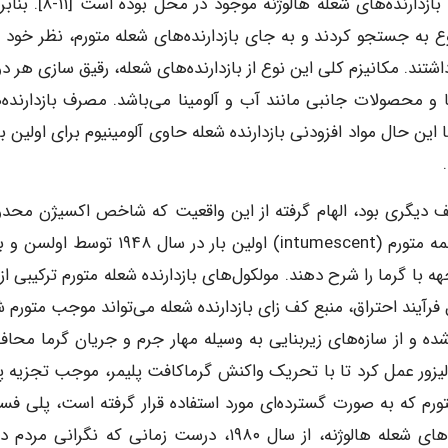
سمی مانند اکسین‌ها و فوران‌های رها شده در اثر تجزیه بازدارنده‌های شعله 
ع به جستجو کردند و به جای بازدارنده‌های شعله متورم، نظر خود را
تند. مکانیزم کلی این نوع از بازدارنده‌های شعله، رقیق سازی هر دو
ا و محصولات جانبی مانند آب و آلومینا می‌باشد. مصرف بازدارنده‌
 اوج خود رسید. با این حال مواد افزودنی بازدارنده شعله حاوی آلومینیوم برای اولین ب
 بازدارنده شعله متورم (IFR) نقطه عطف دیگری بود، الهام گرفته از این واقعیت که شاخص اکسیژن مح
معین کربن (LOI) تقریباً بالاست (در حدود ۶۵ درصد). کلمه متورم (intumescent) اولین بار در سال
ه با گرما را شرح دهند. مولکول‌های بازدارنده شعله متورم ترکیبی ا
 فرآیند احتراق، منبع کف زای بازدارنده شعله می‌تواند موجب متورم 
ده و از سازه‌های زیربنایی به وسیله مهار جرم و جریان گرما محا
الیزور عمل کرد تا با تحریک واکنش گرماکافت پلیمر، موجب تجزیه پل
متورم که به صورت گسترده‌ای مورد استفاده قرار گرفته است، پلی فس
آمونیوم (APP) می‌باشد [۵]. IFR در مقایسه با بازدارنده‌های شعله هالوژنه، از سال ۱۹۸۰، درست زمانی که نگرانی