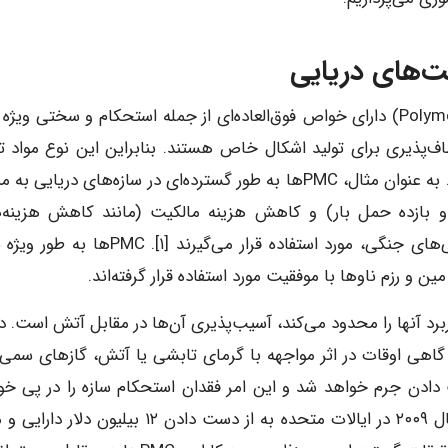
کامپوزیت‌های ماتریس پلیمری (Polymer matrix composites) دارای خواص فوق‌العاده‌ای از جمله استحکام و سختی ویژ
ف‌پذیری برای تولید اشکال خاص هستند. بنابراین این نوع مواد ت
ویژه برای کاربردهای دریایی را به سوی خود جلب کرده‌اند. به عنوان مثال، PMCها به طور گسترده‌ای در سازه‌های دریای
ی و بازده حمل بار) و کاهش هزینه مالکیت (مانند کاهش هزینه‌
تعمیرات و نگهداری و مصرف سوخت) زیردریایی و کشتی‌های جنگی، مورد استفاده قرار می‌گیرند [۱].
و رزم ناوها با موفقیت مورد استفاده قرار گرفته‌اند.
کی از کمبودها و کاستی‌های PMCها که کاربرد آنها را محدود می‌کند، آسیب‌پذیری آن‌ها در مقابل آتش است. 
یه شده و گاهی اوقات در اثر مواجهه با گرمای تابشی یا آتش، گازهای سمی 
 دادن جرم خواهد شد و این امر فقدان استحکام سازه را در پی خو
داشت. این امکان وجود دارد که استفاده از PMCها در سال ۲۰۰۹ در ایالات متحده به از دست دادن ۱۲ بیلیو