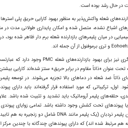
در حال رشد بوده است.
ارنده‌های شعله واکنش‌پذیر به منظور بهبود کارایی حریق پلی استرها 
استرهای اشباع نشده، متصل شده و امکان پایداری طولانی مدت در مق
‌کنند [۵]. در نتیجه، نشت شیمیایی در میان پلیمرهای بازدارنده شعله برم دار ظاهر شده بود، د
علاوه بر روش اضافه کردن مواد افزودنی به پلیمر، راه دیگری نیز برای بهبود بازدارنده‌های شعله PMC وجود 
 تحت عنوان «ذاتاً مقاوم در برابر حریق» سنتز شده‌اند کارایی بیشتر
ی ذاتاً ضد شعله در دماهای بالا تجزیه می‌شوند. در توسعه پلیمر
. اول، ترکیباتی که مورد استفاده قرار گرفته‌اند باید دارای پیوند
دی، حلقه‌های پلیمر آروماتیک باید تشدید و تثبیت شده باشد. علاوه
 یا پیوندهای تحت کشش وجود داشته باشد. تمامی زوایای پیوندی ب
در حالت طبیعی قرار داشته باشند. علاوه بر این، پایدارترین پلیمر نردبان (یک پلیمر مانند DNA شامل دو زنجیره ب
 هم مرتبط شده اند) که دارای پیوندهای چندگانه با چندین مرکز 