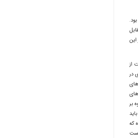
بود.
ابل
ر این
دارد که عبارتست از
ی در
های
های
 بر
اید
ه هم تابیده که
است