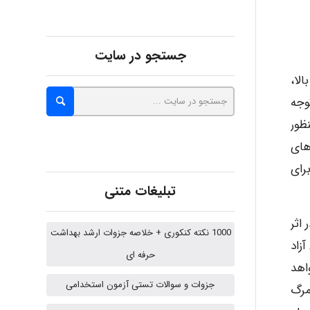
abolfazlkoshehe
جستجو در سایت
ه بالا،
A.balandeh
وجه
ی به منظور
های
fatima
 PMCها به طور ویژه برای
تبلیغات متنی
Jafar Tym
در اثر
1000 نکته کنکوری + خلاصه جزوات ارشد بهداشت
آزاد
حرفه ای
اهد
aghajari vahid
جزوات و سوالات تستی آزمون استخدامی
ن دلار دارایی و مرگ