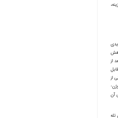
نه،
abolfazlkoshehe
A.balandeh
دیدی
fatima
اهش
د از
ابل
Jafar Tym
du ponts erifon. و محصولاتی از
وژن-
ی آن
aghajari vahid
تله