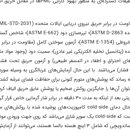
۳۰۰۰ تن در طول حریق منجر شده باشد [۲]. بنابراین تحقیقات گسترده‌ای به منظور بهبود کارایی PMCها 
تصویب رسیده است که شامل شاخص اکسیژن (اصلاح شده ASTM D-2863)؛ تیره‌سازی دود (2
شعله (ASTM E-162)؛ نرخ حرارت آزاد شده کالری‌متر مخروطی (ASTM E-1354)؛ آزمون سوختن کامل (مقاومت در ب
ه (پتانسیل تخلیه الکتریکی غیر عادی)؛ سمیت دود (وجود مواد ما
ای احتراق و اطفاء در اتمسفر طبیعی) و آزمون حریق تحت فشار
ار) می‌باشند. با این حال آزمایش‌های غربالگری به وسیله سوردی
یجه رساند که پوشش‌های متورم کنونی برای حفاظت فضای عرشه کشتی
‌توان آن‌ها را جایگزین روکش ضخیم یا پوشش عایق حریق الیاف کرد.
عنوان مثال لازم است دمای cold-side ساختارهای کامپوزیتی بعد از اینکه به مدت ۳۰ دقیقه در برابر شار گرمایی خاص 
به کمتر از ۲۵۰ درجه فارنهایت کاهش پیدا کند. با این حال دمای cold-side کامپوزیت‌های پوشیده شده با روکش‌
تجاری در حدود ۲۶۰ درجه فارنهایت بود. لازم به توضیح است که cold-side یک سوپر شارژر می‌باشد که روی جهت ورو
که دور از مانیفولد قرار دارد. تنها کامپوزیت‌های با ساختار ساندویچی که شامل ۳ اینچ هسته بالسا هستند، می‌توانند از