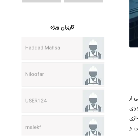
HaddadiMahsa
کاربران ویژه
Niloofar
USER124
 از
malekf
رای
ازی
ی و
abolfazlkoshehe