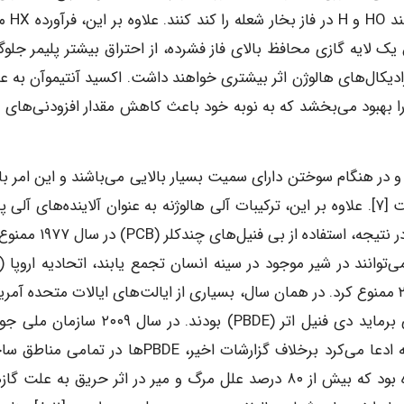
رادیکالی و با اندودسازی رادیکال‌های 
ا خلق یک لایه گازی محافظ بالای فاز فشرده، از احتراق بیشتر پلیمر جلو
ند. علاوه بر این از طریق اکسید آنتیموآن (Sb2O3) رادیکال‌های هالوژن اثر بیشتری خواهند داشت. اکسید آنتیموآن به
ا بهبود می‌بخشد که به نوبه خود باعث کاهش مقدار افزودنی‌های م
 در هنگام سوختن دارای سمیت بسیار بالایی می‌باشند و این امر ب
انصراف بسیاری از کشورها برای استفاده از آن‌ها شده است [۷]. علاوه بر این، ترکیبات آلی هالوژنه به عنوان آلاینده‌های آلی
شناخته شده‌اند که به راحتی شکسته یا اکسید نمی‌شوند. در نتیجه، استفاده از
چندین نوع از بازدارنده‌های شعله دارای برم را در سال ۲۰۰۸ ممنوع کرد. در همان سال، بسیاری از ایالت‌های ایالات متحده آ
کشورهای دیگر در حال تحقیق روی پتانسیل خطرات پلی برماید دی فنیل اتر (PBDE) بودند. در سال
اقیانوسی ایالات متحده (NOAA) گزارشی را منتشر کرد که ادعا می‌کرد برخلاف گزارشات اخیر، PBDEها در 
ایالات متحده یافت شده‌اند. علاوه بر این، چنین ذکر شده بود که بیش از ۸۰ درصد علل مرگ و میر در اثر حریق به ع