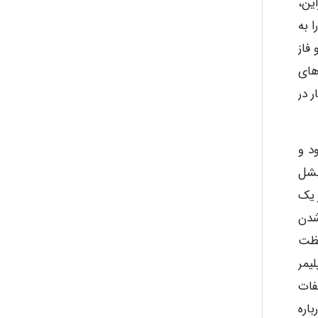
هالوژنه موجود در محل بوده است [۱۱-۸]. بنابراین،
 به
 فاز
های
ار در
دود و
 ۱۹۴۸ توسط اولسن و بشل
ز یک
شدن
فظت
یمر
فات
 مردم درباره