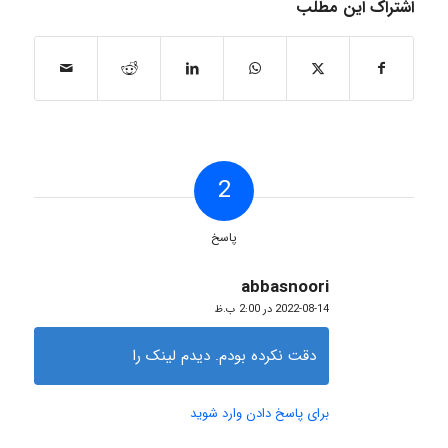
اشتراک این مطلب
2
پاسخ
abbasnoori
گفته:
2022-08-14 در 2:00 ب.ظ
دقت نکرده بودم. دیدم لینک را
برای پاسخ دادن وارد شوید