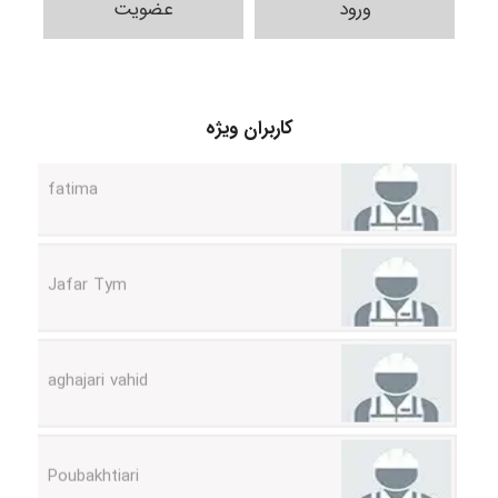
ورود
عضویت
A.balandeh
fatima
کاربران ویژه
Jafar Tym
aghajari vahid
Poubakhtiari
Alirez0990