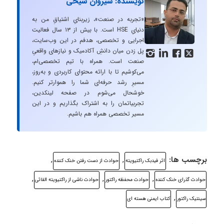
نویسنده: سیروان شیخی
«تجربه در صنعت»، زیربنایِ اشتیاقِ من به
دنیایِ HSE است. با بیش از ۱۳ سال فعالیت
اجرایی و تخصصی، هدفم در این وب‌سایت،
پل زدن میان دانشِ آکادمیک و نیازهای واقعیِ




صنعت است. همراه با تیم تخصصی‌ام،
می‌کوشیم تا با ارائه محتوای کاربردی و به‌روز،
مسیرِ رشد حرفه‌ای شما را هموارتر کنیم.
خوشحال می‌شوم در صفحه لینکدین،
تجربیاتمان را به اشتراک بگذاریم و در این
مسیر تخصصی همراه هم باشیم.
برچسب ها:
,
,
اثر فیدبک راکتیویته
حوادث از دست رفتن خنک کننده
,
,
,
حوادث گذرای خنک کننده
حوادث محفظه راکتور
حوادث ناشی از راکتیویته القائی
,
سینتیک راکتور
کتاب ایمنی هسته ای