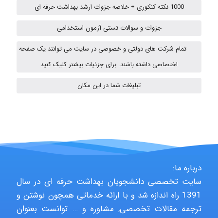
1000 نکته کنکوری + خلاصه جزوات ارشد بهداشت حرفه ای
جزوات و سوالات تستی آزمون استخدامی
Minoo1375
تمام شرکت های دولتی و خصوصی در سایت می توانند یک صفحه
اختصاصی داشته باشند. برای جزئیات بیشتر کلیک کنید
Hagar
تبلیغات شما در این مکان
monakh
Rtk2099
درباره ما:
سایت تخصصی دانشجویان بهداشت حرفه ای در سال
1391 راه اندازه شد و با ارائه خدماتی همچون نوشتن و
Arshiaaihsra
ترجمه مقالات تخصصی, مشاوره و … توانست بعنوان