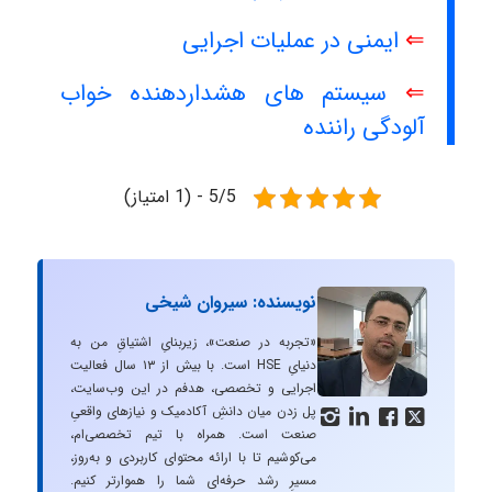
⇐
ایمنی در عملیات اجرایی
⇐
سیستم های هشداردهنده خواب
آلودگی راننده
5/5 - (1 امتیاز)
نویسنده: سیروان شیخی
«تجربه در صنعت»، زیربنایِ اشتیاقِ من به
دنیایِ HSE است. با بیش از ۱۳ سال فعالیت
اجرایی و تخصصی، هدفم در این وب‌سایت،
پل زدن میان دانشِ آکادمیک و نیازهای واقعیِ




صنعت است. همراه با تیم تخصصی‌ام،
می‌کوشیم تا با ارائه محتوای کاربردی و به‌روز،
مسیرِ رشد حرفه‌ای شما را هموارتر کنیم.