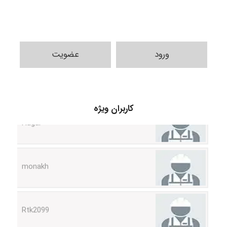
ورود
عضویت
Hagar
کاربران ویژه
monakh
Rtk2099