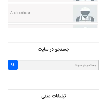
Arshiaaihsra
ABOALFZAL ZAREI
nima5534
جستجو در سایت
arman.m
Hasan haghparast
تبلیغات متنی
shbnm72