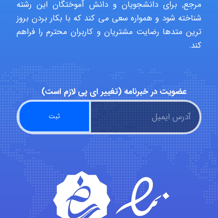
مرجع, برای دانشجویان و دانش آموختگان این رشته
شناخته شود و همواره سعی می کند که با بکار بردن بروز
ترین متدها رضایت مشتریان و کاربران محترم را فراهم
ABOALFZAL ZAREI
کند.
nima5534
عضویت در خبرنامه (تغییر ای پی لازم است)
arman.m
Hasan haghparast
shbnm72