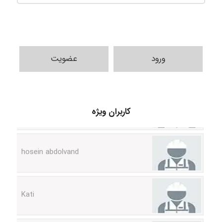
ورود
عضویت
Alirez0990
کاربران ویژه
hosein abdolvand
Kati
emami