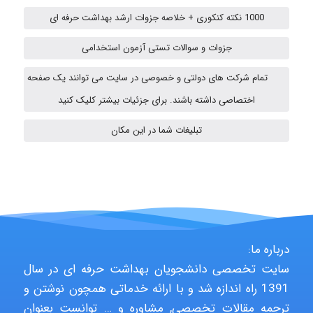
1000 نکته کنکوری + خلاصه جزوات ارشد بهداشت حرفه ای
Fateme896
جزوات و سوالات تستی آزمون استخدامی
تمام شرکت های دولتی و خصوصی در سایت می توانند یک صفحه
Alirez0990
اختصاصی داشته باشند. برای جزئیات بیشتر کلیک کنید
تبلیغات شما در این مکان
hosein abdolvand
Kati
درباره ما:
سایت تخصصی دانشجویان بهداشت حرفه ای در سال
emami
1391 راه اندازه شد و با ارائه خدماتی همچون نوشتن و
ترجمه مقالات تخصصی, مشاوره و … توانست بعنوان