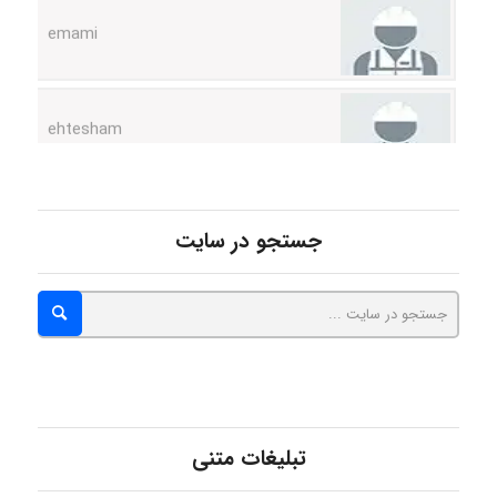
ehtesham
Iman Hosseini
جستجو در سایت
Chehri
roya_boostani
amir
تبلیغات متنی