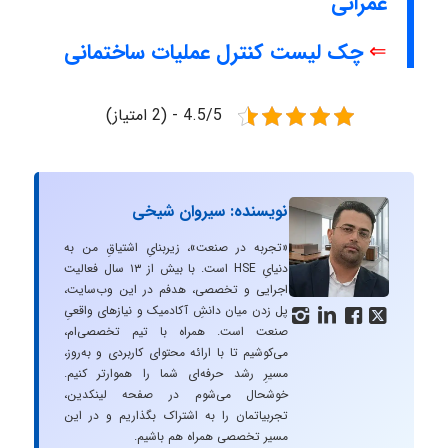
عمرانی
⇐
چک لیست کنترل عملیات ساختمانی
4.5/5 - (2 امتیاز)
نویسنده: سیروان شیخی
«تجربه در صنعت»، زیربنایِ اشتیاقِ من به
دنیایِ HSE است. با بیش از ۱۳ سال فعالیت
اجرایی و تخصصی، هدفم در این وب‌سایت،
پل زدن میان دانشِ آکادمیک و نیازهای واقعیِ




صنعت است. همراه با تیم تخصصی‌ام،
می‌کوشیم تا با ارائه محتوای کاربردی و به‌روز،
مسیرِ رشد حرفه‌ای شما را هموارتر کنیم.
خوشحال می‌شوم در صفحه لینکدین،
تجربیاتمان را به اشتراک بگذاریم و در این
مسیر تخصصی همراه هم باشیم.