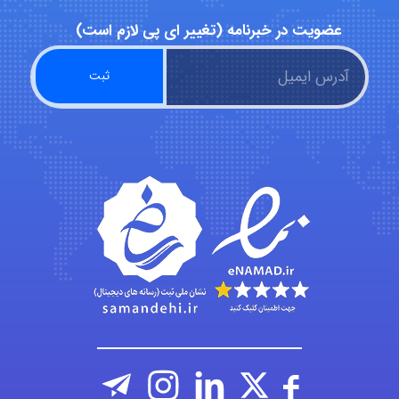
عضویت در خبرنامه (تغییر ای پی لازم است)
abolfazlkoshehe
abolfazlkoshehe
A.balandeh
fatima