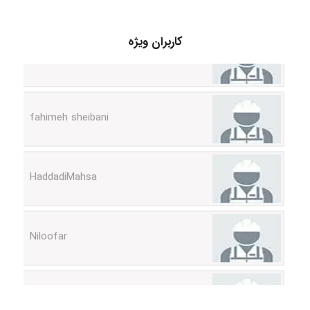
vali
کاربران ویژه
fahimeh sheibani
HaddadiMahsa
Niloofar
USER124