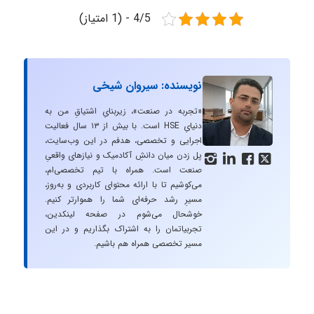
4/5 - (1 امتیاز)
نویسنده: سیروان شیخی
«تجربه در صنعت»، زیربنایِ اشتیاقِ من به
دنیایِ HSE است. با بیش از ۱۳ سال فعالیت
اجرایی و تخصصی، هدفم در این وب‌سایت،
پل زدن میان دانشِ آکادمیک و نیازهای واقعیِ




صنعت است. همراه با تیم تخصصی‌ام،
می‌کوشیم تا با ارائه محتوای کاربردی و به‌روز،
مسیرِ رشد حرفه‌ای شما را هموارتر کنیم.
خوشحال می‌شوم در صفحه لینکدین،
تجربیاتمان را به اشتراک بگذاریم و در این
مسیر تخصصی همراه هم باشیم.