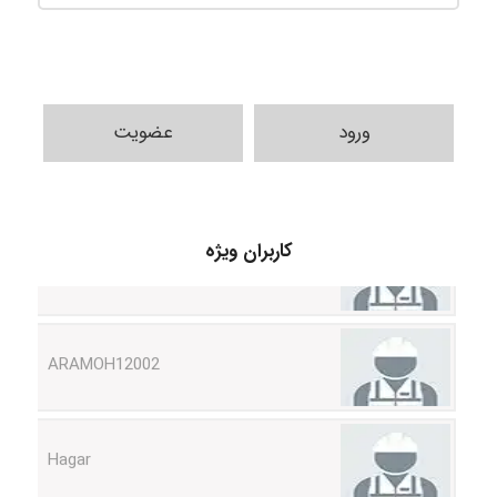
ورود
عضویت
Shamim.khojasteh74
کاربران ویژه
ARAMOH12002
Hagar