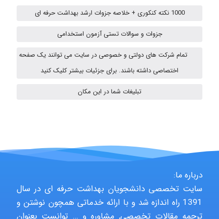
1000 نکته کنکوری + خلاصه جزوات ارشد بهداشت حرفه ای
جزوات و سوالات تستی آزمون استخدامی
Hasan haghparast
تمام شرکت های دولتی و خصوصی در سایت می توانند یک صفحه
اختصاصی داشته باشند. برای جزئیات بیشتر کلیک کنید
Shamim.khojasteh74
تبلیغات شما در این مکان
ARAMOH12002
Hagar
درباره ما:
سایت تخصصی دانشجویان بهداشت حرفه ای در سال
1391 راه اندازه شد و با ارائه خدماتی همچون نوشتن و
monakh
ترجمه مقالات تخصصی, مشاوره و … توانست بعنوان