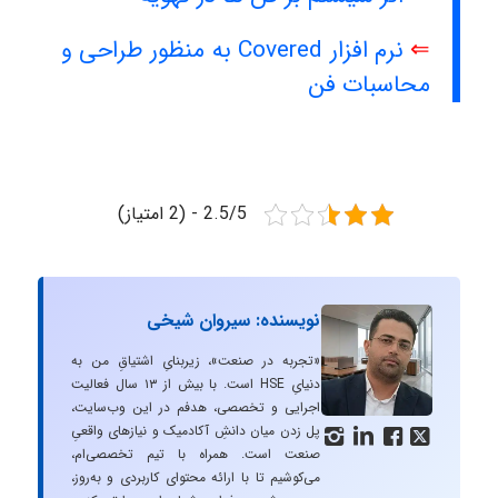
⇐
نرم افزار Covered به منظور طراحی و
محاسبات فن
2.5/5 - (2 امتیاز)
نویسنده: سیروان شیخی
«تجربه در صنعت»، زیربنایِ اشتیاقِ من به
دنیایِ HSE است. با بیش از ۱۳ سال فعالیت
اجرایی و تخصصی، هدفم در این وب‌سایت،
پل زدن میان دانشِ آکادمیک و نیازهای واقعیِ




صنعت است. همراه با تیم تخصصی‌ام،
می‌کوشیم تا با ارائه محتوای کاربردی و به‌روز،