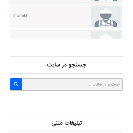
monakh
Rtk2099
Arshiaaihsra
جستجو در سایت
ABOALFZAL ZAREI
nima5534
تبلیغات متنی
arman.m