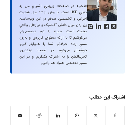
«تجربه در صنعت»، زیربنایِ اشتیاقِ من به
دنیایِ HSE است. با بیش از ۱۳ سال فعالیت
اجرایی و تخصصی، هدفم در این وب‌سایت،
پل زدن میان دانشِ آکادمیک و نیازهای واقعیِ




صنعت است. همراه با تیم تخصصی‌ام،
می‌کوشیم تا با ارائه محتوای کاربردی و به‌روز،
مسیرِ رشد حرفه‌ای شما را هموارتر کنیم.
خوشحال می‌شوم در صفحه لینکدین،
تجربیاتمان را به اشتراک بگذاریم و در این
مسیر تخصصی همراه هم باشیم.
اشتراک این مطلب