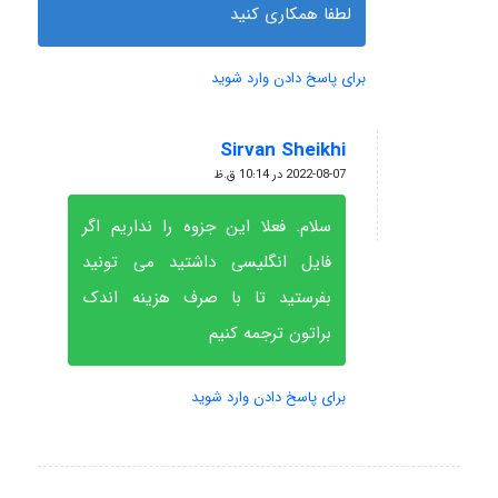
لطفا همکاری کنید
برای پاسخ دادن وارد شوید
Sirvan Sheikhi
گفته:
2022-08-07 در 10:14 ق.ظ
سلام. فعلا این جزوه را نداریم اگر
فایل انگلیسی داشتید می تونید
بفرستید تا با صرف هزینه اندک
براتون ترجمه کنیم
برای پاسخ دادن وارد شوید