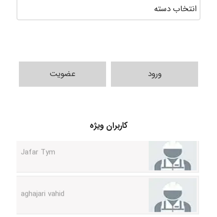
fatemeh mirzaie
ورود
عضویت
Jafar Tym
کاربران ویژه
aghajari vahid
Poubakhtiari