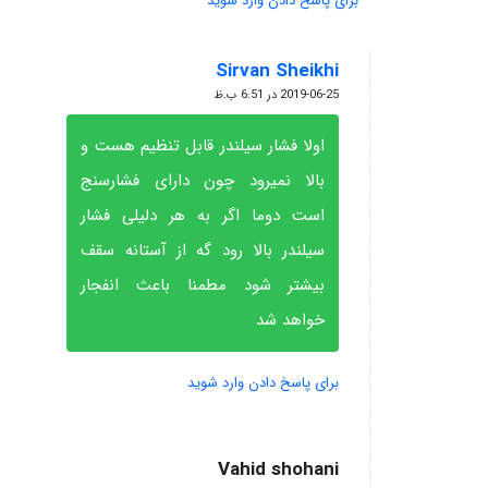
برای پاسخ دادن وارد شوید
Sirvan Sheikhi
گفته:
2019-06-25 در 6:51 ب.ظ
اولا فشار سیلندر قابل تنظیم هست و
بالا نمیرود چون دارای فشارسنج
است دوما اگر به هر دلیلی فشار
سیلندر بالا رود گه از آستانه سقف
بیشتر شود مطمنا باعث انفجار
خواهد شد
برای پاسخ دادن وارد شوید
Vahid shohani