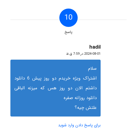
10
پاسخ
hadil
گفته:
2024-08-01 در 7:59 ق.ظ
سلام
اشتراک ویژه خریدم دو روز پیش 6 دانلود
داشتم الان دو روز هس که میزنه الباقی
دانلود روزانه صفره
علتش چیه؟
برای پاسخ دادن وارد شوید