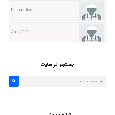
Alirez0990
hosein abdolvand
Kati
جستجو در سایت
emami
ehtesham
تبلیغات متنی