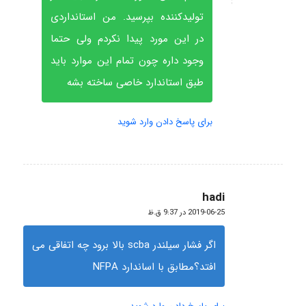
تولیدکننده بپرسید. من استانداردی
در این مورد پیدا نکردم ولی حتما
وجود داره چون تمام این موارد باید
طبق استاندارد خاصی ساخته بشه
برای پاسخ دادن وارد شوید
hadi
گفته:
2019-06-25 در 9:37 ق.ظ
اگر فشار سیلندر scba بالا برود چه اتفاقی می
افتد؟مطابق با اساندارد NFPA