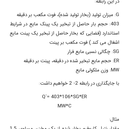
در این رابطه:
G: میزان تولید (بخار تولید شده)، فوت مکعب بر دقیقه
403: حجم بار حاصل از تبخیر یک پینک مایع در شرایط
استاندارد (فضایی که بخار حاصل از تبخیر یک پینت مایع
اشغال می کند.) فوت مکعب بر پینت
SG: چگالی نسبی مایع فرار
ER: حجم مایع تبخیر شده در دقیقه، پینت بر دقیقه
MW: وزن ملکولی مایع
با جایگذاری در رابطه 2- 2 خواهیم داشت:
Q`= 403*106*SG*ER
MW*C
مثال:
مقدار نتیل کلروفرم بخار شده از یک مخزن مساوی 1.5