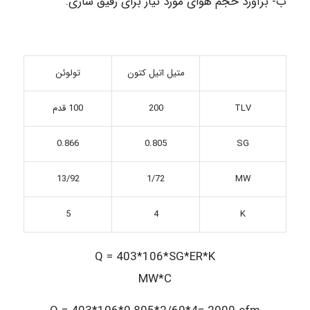
ب- برآورد حجم هوای مورد نیاز برای رقیق سازی.
متیل اتیل کتون
تولوئن
TLV
200
100 قدم
0.866
0.805
SG
13/92
1/72
MW
5
4
K
Q = 403*106*SG*ER*K
MW*C