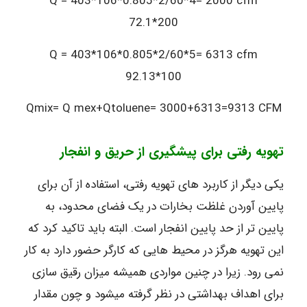
Q = 403*106*0.805*2/60*4= 2000 cfm
72.1*200
Q = 403*106*0.805*2/60*5= 6313 cfm
92.13*100
Qmix= Q mex+Qtoluene= 3000+6313=9313 CFM
تهویه رفتی برای پیشگیری از حریق و انفجار
یکی دیگر از کاربرد های تهویه رفتی، استفاده از آن برای
پایین آوردن غلظت بخارات در یک فضای محدود، به
پایین تر از حد پایین انفجار است. البته باید تاکید کرد که
این تهویه هرگز در محیط هایی که کارگر حضور دارد به کار
نمی رود. زیرا در چنین مواردی همیشه میزان رقیق سازی
برای اهداف بهداشتی در نظر گرفته میشود و چون مقدار