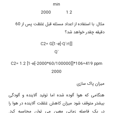
min
2000 1.2
مثال: با استفاده از اعداد مسئله قبل غلظت پس از 60
دقیقه چقدر خواهد شد؟
C2= G[1-e[-Q`rt]]
Q`
C2= 1.2 [1-e[-2000*60/100000]]*106=419 ppm
2000
میزان پاک سازی
هنگامی که هوا آلوده شده اما تولید آلاینده و آلودگی
بیشتر متوقف شود میزان کاهش غلظت آلاینده در هوا را
در یک فاصله زمانی معین می توان محاسبه کرد.