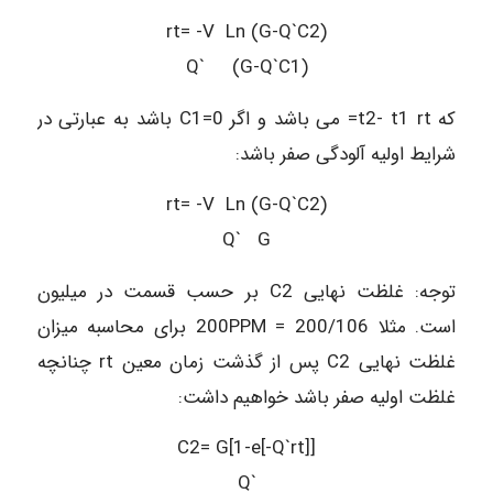
rt= -V Ln (G-Q`C2)
Q` (G-Q`C1)
که t2- t1 rt= می باشد و اگر C1=0 باشد به عبارتی در
شرایط اولیه آلودگی صفر باشد:
rt= -V Ln (G-Q`C2)
Q` G
توجه: غلظت نهایی C2 بر حسب قسمت در میلیون
است. مثلا 200PPM = 200/106 برای محاسبه میزان
غلظت نهایی C2 پس از گذشت زمان معین rt چنانچه
غلظت اولیه صفر باشد خواهیم داشت:
C2= G[1-e[-Q`rt]]
Q`