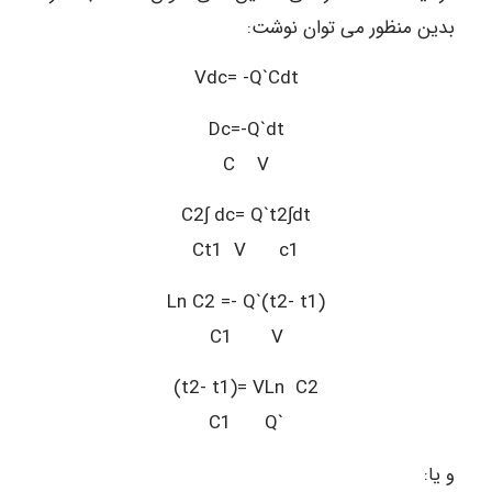
بدین منظور می توان نوشت:
Vdc= -Q`Cdt
Dc=-Q`dt
C V
C2∫ dc= Q`t2∫dt
Ct1 V c1
Ln C2 =- Q`(t2- t1)
C1 V
(t2- t1)= VLn C2
C1 Q`
و یا: