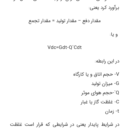
برآورد کرد یعنی:
مقدار دفع – مقدار تولید = مقدار تجمع
و یا:
Vdc=Gdt-Q`Cdt
در این رابطه:
V- حجم اتاق و یا کارگاه
G- میزان تولید
Q`-حجم هوای موثر
C- غلظت گاز یا غبار
t- زمان
در شرایط پایدار یعنی در شرایطی که قرار است غلظت