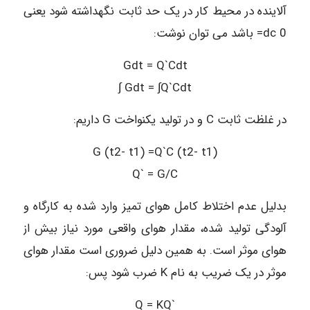
آلاینده در محیط کار در یک حد ثابت نگهداشته شود یعنی
0 dc= باشد می توان نوشت:
Gdt = Q`Cdt
∫ Gdt = ∫Q`Cdt
در غلظت ثابت C و در تولید یکنواخت G داریم:
G (t2- t1) =Q`C (t2- t1)
Q` = G/C
بدلیل عدم اختلاط کامل هوای تمیز وارد شده به کارگاه و
آلودگی تولید شده، مقدار هوای واقعی مورد نیاز بیش از
هوای موثر است. به همین دلیل ضروری است مقدار هوای
موثر در یک ضریب به نام K ضرب شود پس:
Q = KQ`