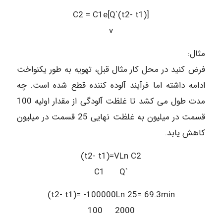
C2 = C1e[Q`(t2- t1)]
v
مثال:
فرض کنید در محل کار مثال قبل، تهویه به طور یکنواخت
ادامه داشته اما فرآیند آلوده کننده قطع شده است. چه
مدت طول می کشد تا غلظت آلودگی از مقدار اولیه 100
قسمت در میلیون به غلظت نهایی 25 قسمت در میلیون
کاهش یابد.
(t2- t1)=VLn C2
C1 Q`
(t2- t1)= -100000Ln 25= 69.3min
100 2000