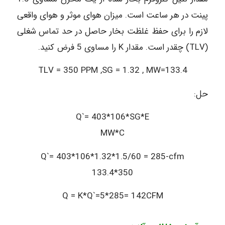
پینت در هر ساعت است. میزان هوای موثر و هوای واقعی
لازم را برای حفظ غلظت بخار حاصل در حد تماس شغلی
(TLV) چقدر است. مقدار K را مساوی 5 فرض کنید.
TLV = 350 PPM ,SG = 1.32 , MW=133.4
حل:
Q`= 403*106*SG*E
MW*C
Q`= 403*106*1.32*1.5/60 = 285-cfm
133.4*350
Q = K*Q`=5*285= 142CFM