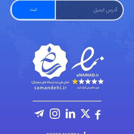
Jafar Tym
aghajari vahid
Poubakhtiari
Alirez0990