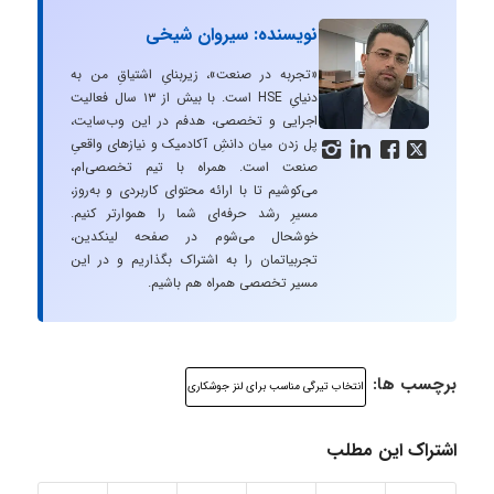
نویسنده: سیروان شیخی
«تجربه در صنعت»، زیربنایِ اشتیاقِ من به
دنیایِ HSE است. با بیش از ۱۳ سال فعالیت
اجرایی و تخصصی، هدفم در این وب‌سایت،
پل زدن میان دانشِ آکادمیک و نیازهای واقعیِ




صنعت است. همراه با تیم تخصصی‌ام،
می‌کوشیم تا با ارائه محتوای کاربردی و به‌روز،
مسیرِ رشد حرفه‌ای شما را هموارتر کنیم.
خوشحال می‌شوم در صفحه لینکدین،
تجربیاتمان را به اشتراک بگذاریم و در این
مسیر تخصصی همراه هم باشیم.
برچسب ها:
انتخاب تیرگی مناسب برای لنز جوشکاری
اشتراک این مطلب