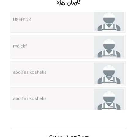
کاربران ویژه
USER124
malekf
abolfazlkoshehe
abolfazlkoshehe
A.balandeh