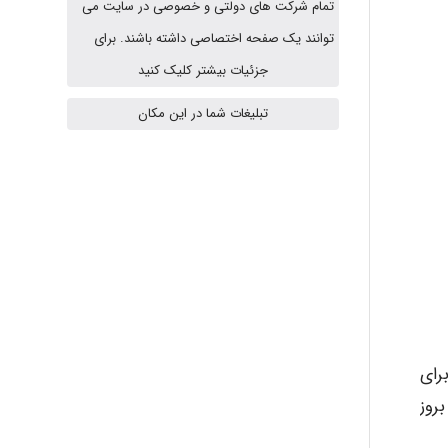
تمام شرکت های دولتی و خصوصی در سایت می
HaddadiMahsa
توانند یک صفحه اختصاصی داشته باشند. برای
جزئیات بیشتر کلیک کنید
تبلیغات شما در این مکان
Niloofar
USER124
malekf
رای
abolfazlkoshehe
روز