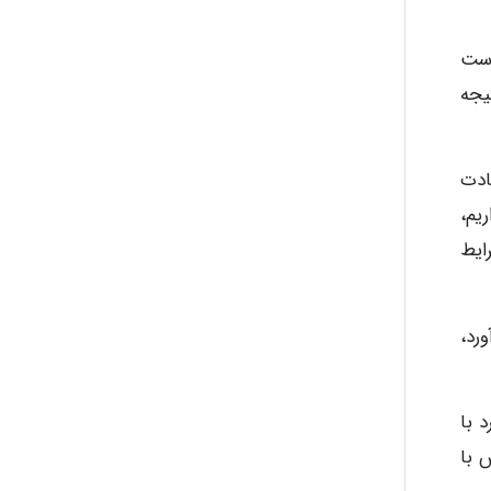
است
یجه
ادت
یم،
ایط
رد،
 با
 با