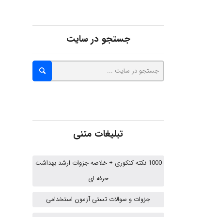
abolfazlkoshehe
جستجو در سایت
A.balandeh
fatima
تبلیغات متنی
Jafar Tym
1000 نکته کنکوری + خلاصه جزوات ارشد بهداشت
حرفه ای
aghajari vahid
جزوات و سوالات تستی آزمون استخدامی