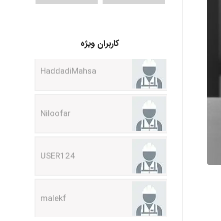
HaddadiMahsa
کاربران ویژه
Niloofar
USER124
malekf
abolfazlkoshehe