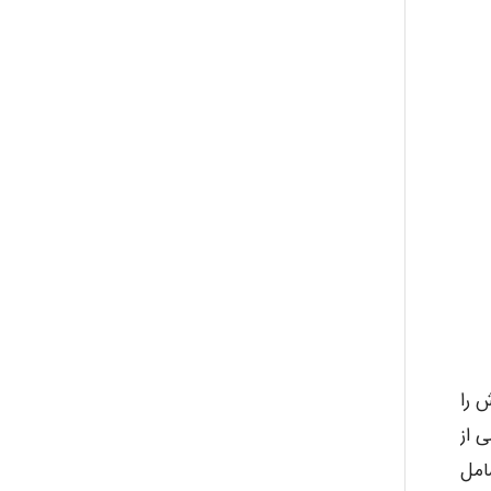
 را
 از
امل