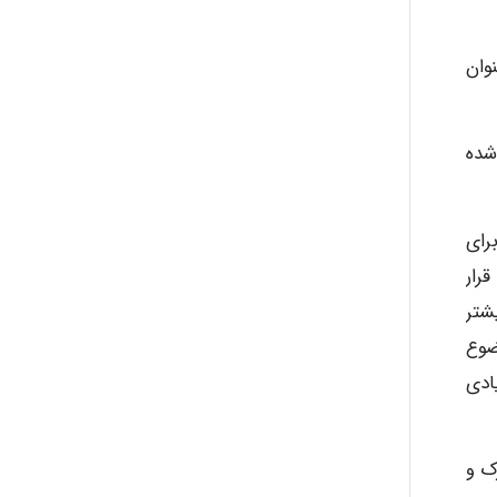
وان
شده
رای
رار
شتر
ضوع
ادی
ک و