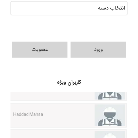
ورود
عضویت
fahimeh sheibani
کاربران ویژه
HaddadiMahsa
Niloofar