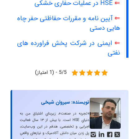
⇐
HSE در عملیات حفاری خشکی
⇐
آیین نامه‌ و مقررات‌ حفاظتی حفر چاه‌
هایی دستی
⇐
ایمنی در شرکت پخش فراورده های
نفتی
5/5 - (1 امتیاز)
نویسنده: سیروان شیخی
«تجربه در صنعت»، زیربنایِ اشتیاقِ من به
دنیایِ HSE است. با بیش از ۱۳ سال فعالیت
اجرایی و تخصصی، هدفم در این وب‌سایت،
پل زدن میان دانشِ آکادمیک و نیازهای واقعیِ



