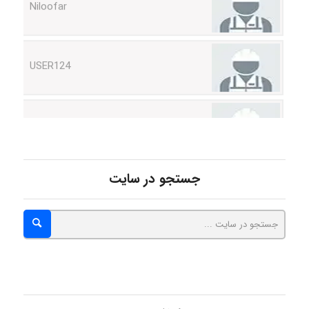
USER124
malekf
abolfazlkoshehe
جستجو در سایت
abolfazlkoshehe
A.balandeh