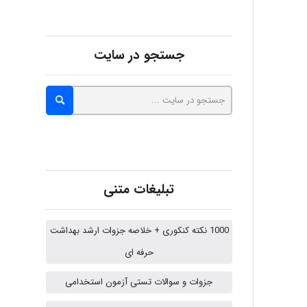
ZAK
جستجو در سایت
vali
fahimeh sheibani
تبلیغات متنی
HaddadiMahsa
1000 نکته کنکوری + خلاصه جزوات ارشد بهداشت
حرفه ای
Niloofar
جزوات و سوالات تستی آزمون استخدامی