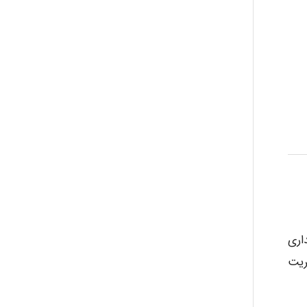
اری
ریت