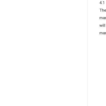
4.1
The
man
wil
man