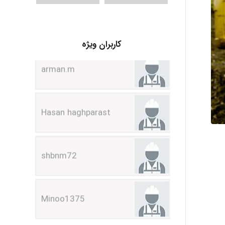
arman.m
کاربران ویژه
Hasan haghparast
shbnm72
Minoo1375
Sara