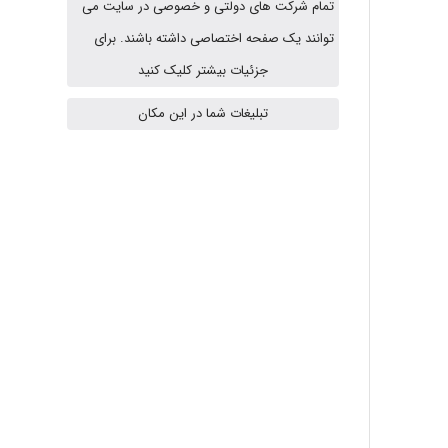
تمام شرکت های دولتی و خصوصی در سایت می
arman.m
توانند یک صفحه اختصاصی داشته باشند. برای
جزئیات بیشتر کلیک کنید
Hasan haghparast
تبلیغات شما در این مکان
shbnm72
Minoo1375
Sara
ZAK