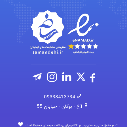
Jafar Tym
aghajari vahid
09338413734
آ.غ - بوکان - خیابان 55
تمام حقوق مادی و معنوی برای دانشجویان بهداشت حرفه ای محفوظ است