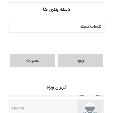
دسته بندی ها
ورود
عضویت
HaddadiMahsa
کاربران ویژه
Niloofar