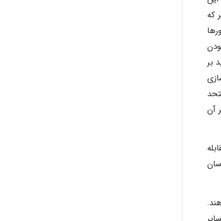
malekf
) تأکید بر این امر که
رها
ودن
abolfazlkoshehe
 بر
ازی
abolfazlkoshehe
متحد
ه و در اثر آن
A.balandeh
ابله
سان
fatima
ند.
ایر