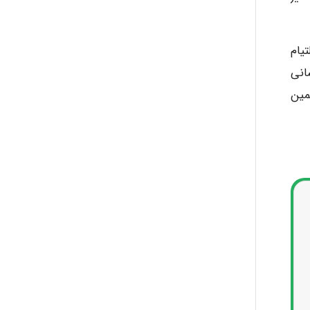
یام
انی
مین