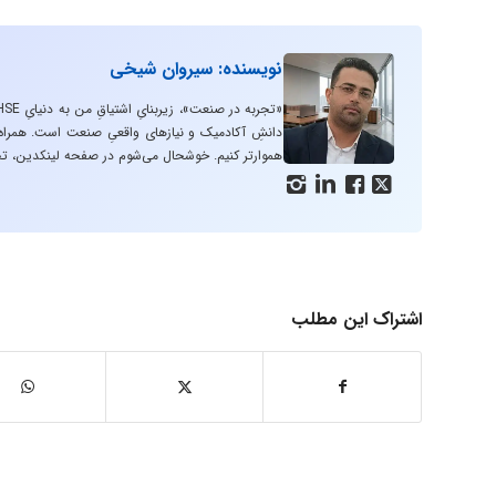
نویسنده: سیروان شیخی
دانشِ آکادمیک و نیازهای واقعیِ صنعت است. همراه با
هموارتر کنیم. خوشحال می‌شوم در صفحه لینکدین، تج




اشتراک این مطلب