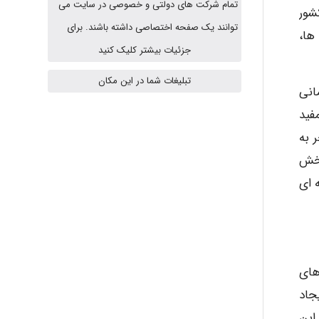
تمام شرکت های دولتی و خصوصی در سایت می
شور
vali
توانند یک صفحه اختصاصی داشته باشند. برای
ها،
جزئیات بیشتر کلیک کنید
fahimeh sheibani
تبلیغات شما در این مکان
انی
فید
 به
HaddadiMahsa
ر این بخش
 ای
Niloofar
USER124
طعنامه های
جاد
این