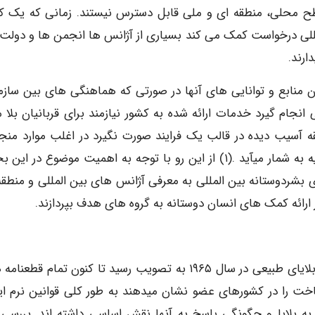
طح محلی، منطقه ای و ملی قابل دسترس نیستند. زمانی که یک ک
لمللی درخواست کمک می کند بسیاری از آژانس ها انجمن ها و دولت 
ارند.
 منابع و توانایی های آنها در صورتی که هماهنگی های بین سازم
جام گیرد خدمات ارائه شده به کشور نیازمند برای قربانیان بلا م
ه آسیب دیده در قالب یک فرایند صورت نگیرد در اغلب موارد منجر
ایجاد هرج و مرج و سردرگمی شده و به عنوان بلای ثانویه به شمار میآید .(۱) از این رو با توجه به اهمیت موضوع د
 بشردوستانه بین المللی به معرفی آژانس های بین المللی و منطقه
ارائه کمک های انسان دوستانه به گروه های هدف بپردازند.
اولین قطعنامه مجمع عمومی سازمان ملل متحد در مورد بلایای طبیعی در سال ۱۹۶۵ به تصویب رسید تا کنون تمام ق
ت را در کشورهای عضو نشان میدهند به طور کلی قوانین نرم ای
ه بلایا و چگونگی پاسخ به آنها نقش اساسی داشته اند. بررسی 