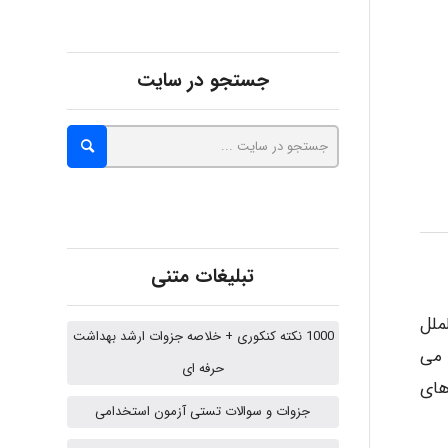
malekf
جستجو در سایت
abolfazlkoshehe
abolfazlkoshehe
تبلیغات متنی
A.balandeh
ملل
1000 نکته کنکوری + خلاصه جزوات ارشد بهداشت
 می
حرفه ای
های
fatima
جزوات و سوالات تستی آزمون استخدامی