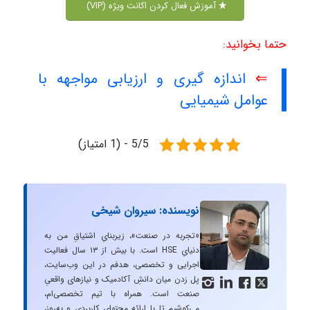
آموزش فعال کردن اکانت ویژه (VIP)
حتما بخوانید:
⇐
اندازه گیری و ارزیابی مواجهه با
عوامل شیمیایی
5/5 - (1 امتیاز)
نویسنده: سیروان شیخی
«تجربه در صنعت»، زیربنایِ اشتیاقِ من به
دنیایِ HSE است. با بیش از ۱۳ سال فعالیت
اجرایی و تخصصی، هدفم در این وب‌سایت،
پل زدن میان دانشِ آکادمیک و نیازهای واقعیِ




صنعت است. همراه با تیم تخصصی‌ام،
می‌کوشیم تا با ارائه محتوای کاربردی و به‌روز،