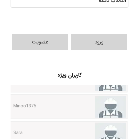
ورود
عضویت
shbnm72
کاربران ویژه
Minoo1375
Sara