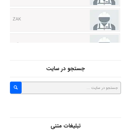
ZAK
vali
fahimeh sheibani
جستجو در سایت
HaddadiMahsa
Niloofar
تبلیغات متنی