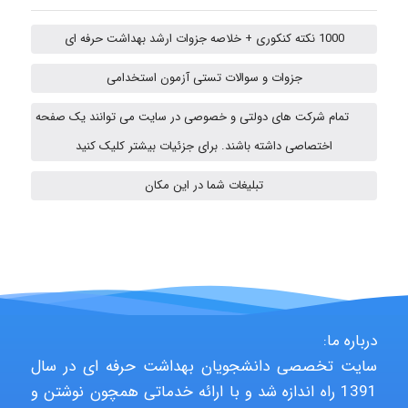
USER124
1000 نکته کنکوری + خلاصه جزوات ارشد بهداشت حرفه ای
جزوات و سوالات تستی آزمون استخدامی
malekf
تمام شرکت های دولتی و خصوصی در سایت می توانند یک صفحه
اختصاصی داشته باشند. برای جزئیات بیشتر کلیک کنید
shbnm72
تبلیغات شما در این مکان
Minoo1375
Sara
درباره ما:
سایت تخصصی دانشجویان بهداشت حرفه ای در سال
1391 راه اندازه شد و با ارائه خدماتی همچون نوشتن و
ZAK