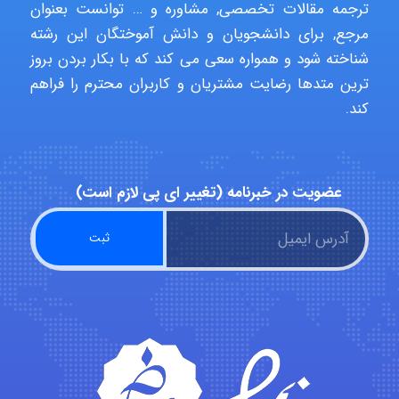
ترجمه مقالات تخصصی, مشاوره و … توانست بعنوان
مرجع, برای دانشجویان و دانش آموختگان این رشته
شناخته شود و همواره سعی می کند که با بکار بردن بروز
vali
ترین متدها رضایت مشتریان و کاربران محترم را فراهم
کند.
fahimeh sheibani
عضویت در خبرنامه (تغییر ای پی لازم است)
HaddadiMahsa
Niloofar
USER124