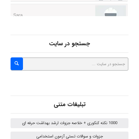
Sara
ZAK
جستجو در سایت
vali
fahimeh sheibani
تبلیغات متنی
HaddadiMahsa
1000 نکته کنکوری + خلاصه جزوات ارشد بهداشت حرفه ای
Niloofar
جزوات و سوالات تستی آزمون استخدامی