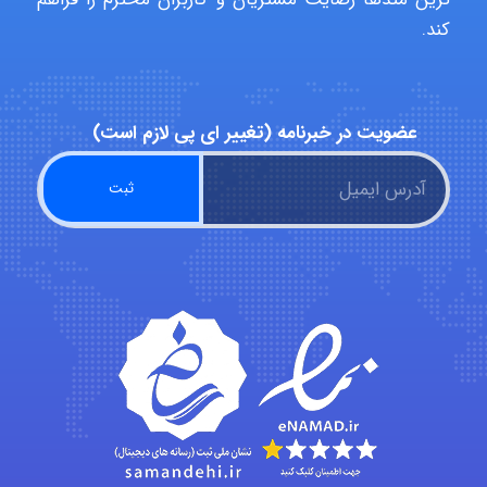
کند.
ZAK
عضویت در خبرنامه (تغییر ای پی لازم است)
vali
fahimeh sheibani
HaddadiMahsa
Niloofar