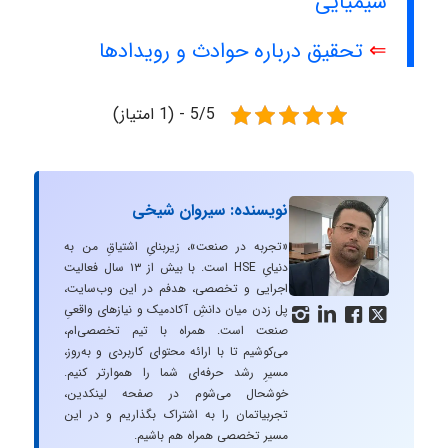
شیمیایی
⇐
تحقیق درباره حوادث و رویدادها
5/5 - (1 امتیاز)
نویسنده: سیروان شیخی
«تجربه در صنعت»، زیربنایِ اشتیاقِ من به
دنیایِ HSE است. با بیش از ۱۳ سال فعالیت
اجرایی و تخصصی، هدفم در این وب‌سایت،
پل زدن میان دانشِ آکادمیک و نیازهای واقعیِ




صنعت است. همراه با تیم تخصصی‌ام،
می‌کوشیم تا با ارائه محتوای کاربردی و به‌روز،
مسیرِ رشد حرفه‌ای شما را هموارتر کنیم.
خوشحال می‌شوم در صفحه لینکدین،
تجربیاتمان را به اشتراک بگذاریم و در این
مسیر تخصصی همراه هم باشیم.