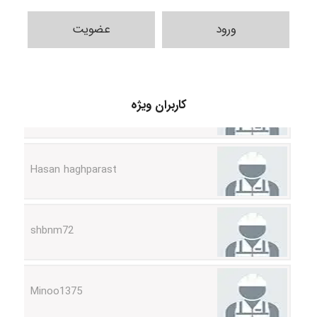
ورود
عضویت
arman.m
کاربران ویژه
Hasan haghparast
shbnm72
Minoo1375