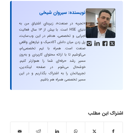
نویسنده: سیروان شیخی
«تجربه در صنعت»، زیربنایِ اشتیاقِ من به
دنیایِ HSE است. با بیش از ۱۳ سال فعالیت
اجرایی و تخصصی، هدفم در این وب‌سایت،
پل زدن میان دانشِ آکادمیک و نیازهای واقعیِ




صنعت است. همراه با تیم تخصصی‌ام،
می‌کوشیم تا با ارائه محتوای کاربردی و به‌روز،
مسیرِ رشد حرفه‌ای شما را هموارتر کنیم.
خوشحال می‌شوم در صفحه لینکدین،
تجربیاتمان را به اشتراک بگذاریم و در این
مسیر تخصصی همراه هم باشیم.
اشتراک این مطلب