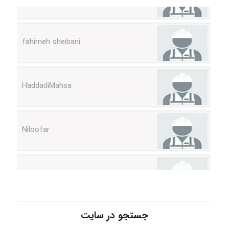
fahimeh sheibani
HaddadiMahsa
Niloofar
USER124
malekf
جستجو در سایت