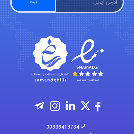
abolfazlkoshehe
A.balandeh
fatima
09338413734