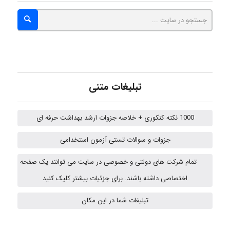
abolfazlkoshehe
abolfazlkoshehe
تبلیغات متنی
A.balandeh
1000 نکته کنکوری + خلاصه جزوات ارشد بهداشت حرفه ای
جزوات و سوالات تستی آزمون استخدامی
fatima
تمام شرکت های دولتی و خصوصی در سایت می توانند یک صفحه
اختصاصی داشته باشند. برای جزئیات بیشتر کلیک کنید
vali
تبلیغات شما در این مکان
fahimeh sheibani