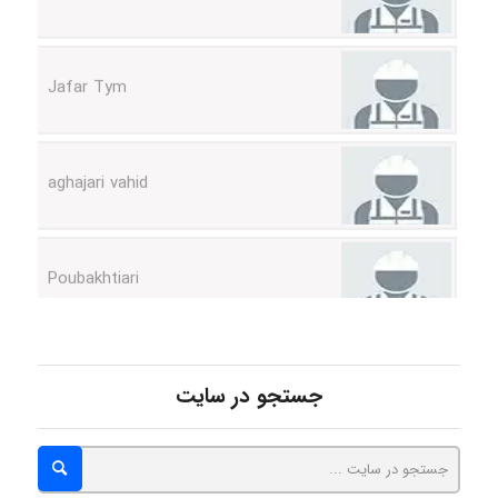
Jafar Tym
aghajari vahid
Poubakhtiari
Alirez0990
جستجو در سایت
hosein abdolvand
Kati