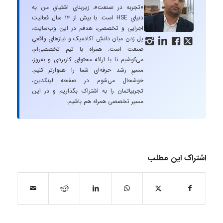
«تجربه در صنعت»، زیربنایِ اشتیاقِ من به
دنیایِ HSE است. با بیش از ۱۳ سال فعالیت
اجرایی و تخصصی، هدفم در این وب‌سایت،
پل زدن میان دانشِ آکادمیک و نیازهای واقعیِ




صنعت است. همراه با تیم تخصصی‌ام،
می‌کوشیم تا با ارائه محتوای کاربردی و به‌روز،
مسیرِ رشد حرفه‌ای شما را هموارتر کنیم.
خوشحال می‌شوم در صفحه لینکدین،
تجربیاتمان را به اشتراک بگذاریم و در این
مسیر تخصصی همراه هم باشیم.
اشتراک این مطلب