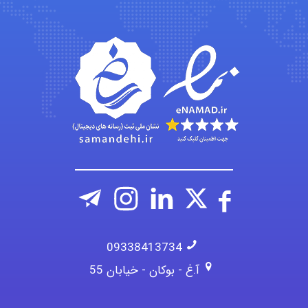
emami
ehtesham
09338413734
آ.غ - بوکان - خیابان 55