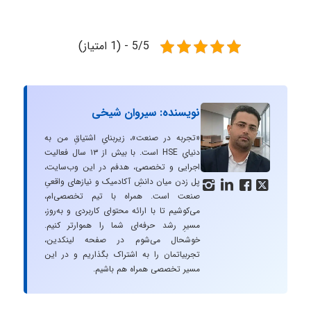
5/5 - (1 امتیاز)
نویسنده: سیروان شیخی
«تجربه در صنعت»، زیربنایِ اشتیاقِ من به
دنیایِ HSE است. با بیش از ۱۳ سال فعالیت
اجرایی و تخصصی، هدفم در این وب‌سایت،
پل زدن میان دانشِ آکادمیک و نیازهای واقعیِ




صنعت است. همراه با تیم تخصصی‌ام،
می‌کوشیم تا با ارائه محتوای کاربردی و به‌روز،
مسیرِ رشد حرفه‌ای شما را هموارتر کنیم.
خوشحال می‌شوم در صفحه لینکدین،
تجربیاتمان را به اشتراک بگذاریم و در این
مسیر تخصصی همراه هم باشیم.