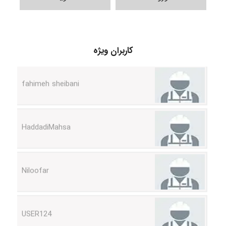
vali
fahimeh sheibani
کاربران ویژه
HaddadiMahsa
Niloofar
USER124
malekf