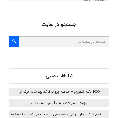
abolfazlkoshehe
جستجو در سایت
abolfazlkoshehe
A.balandeh
تبلیغات متنی
fatima
1000 نکته کنکوری + خلاصه جزوات ارشد بهداشت حرفه ای
جزوات و سوالات تستی آزمون استخدامی
vali
تمام شرکت های دولتی و خصوصی در سایت می توانند یک صفحه