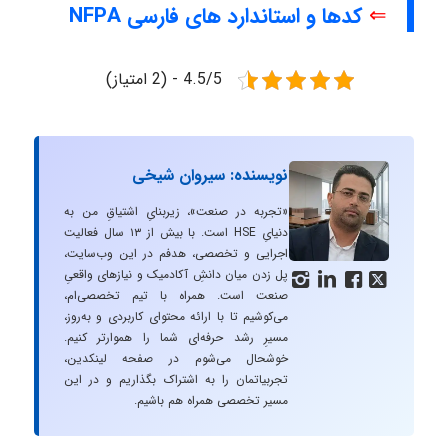
⇐
کدها و استاندارد های فارسی NFPA
4.5/5 - (2 امتیاز)
نویسنده: سیروان شیخی
«تجربه در صنعت»، زیربنایِ اشتیاقِ من به
دنیایِ HSE است. با بیش از ۱۳ سال فعالیت
اجرایی و تخصصی، هدفم در این وب‌سایت،
پل زدن میان دانشِ آکادمیک و نیازهای واقعیِ




صنعت است. همراه با تیم تخصصی‌ام،
می‌کوشیم تا با ارائه محتوای کاربردی و به‌روز،
مسیرِ رشد حرفه‌ای شما را هموارتر کنیم.
خوشحال می‌شوم در صفحه لینکدین،
تجربیاتمان را به اشتراک بگذاریم و در این
مسیر تخصصی همراه هم باشیم.