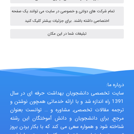
Hasan haghparast
تمام شرکت های دولتی و خصوصی در سایت می توانند یک صفحه
اختصاصی داشته باشند. برای جزئیات بیشتر کلیک کنید
Shamim.khojasteh74
تبلیغات شما در این مکان
ARAMOH12002
Hagar
درباره ما:
سایت تخصصی دانشجویان بهداشت حرفه ای در سال
1391 راه اندازه شد و با ارائه خدماتی همچون نوشتن و
monakh
ترجمه مقالات تخصصی, مشاوره و … توانست بعنوان
مرجع, برای دانشجویان و دانش آموختگان این رشته
شناخته شود و همواره سعی می کند که با بکار بردن بروز
Rtk2099