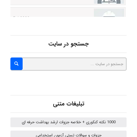
Rtk2099
Arshiaaihsra
جستجو در سایت
ABOALFZAL ZAREI
nima5534
تبلیغات متنی
arman.m
1000 نکته کنکوری + خلاصه جزوات ارشد بهداشت حرفه ای
جزوات و سوالات تستی آزمون استخدامی