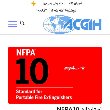
آموزش VIP
فراموشی رمز عبور
دوشنبه
۱۴۰۵/۰۵/۱۹
|
۱۰:۰۶:۳۲
استاندارد NFPA10