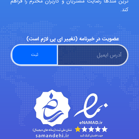
ترین متدها رضایت مشتریان و کاربران محترم را فراهم
کند.
Arshiaaihsra
عضویت در خبرنامه (تغییر ای پی لازم است)
ABOALFZAL ZAREI
nima5534
arman.m
Hasan haghparast