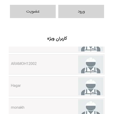
ورود
عضویت
Shamim.khojasteh74
کاربران ویژه
ARAMOH12002
Hagar
monakh