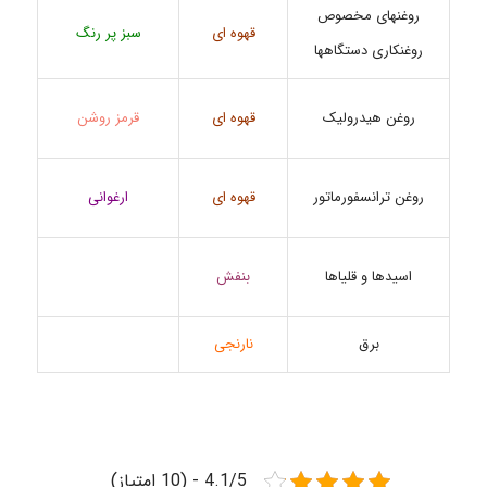
روغنهای مخصوص
قهوه ای
سبز پر رنگ
روغنکاری دستگاهها
قهوه ای
قرمز روشن
روغن هیدرولیک
روغن ترانسفورماتور
قهوه ای
ارغوانی
بنفش
اسیدها و قلیاها
برق
نارنجی
4.1/5 - (10 امتیاز)