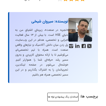
نویسنده: سیروان شیخی
«تجربه در صنعت»، زیربنایِ اشتیاقِ من به
دنیایِ HSE است. با بیش از ۱۳ سال فعالیت
اجرایی و تخصصی، هدفم در این وب‌سایت،
پل زدن میان دانشِ آکادمیک و نیازهای واقعیِ




صنعت است. همراه با تیم تخصصی‌ام،
می‌کوشیم تا با ارائه محتوای کاربردی و به‌روز،
مسیرِ رشد حرفه‌ای شما را هموارتر کنیم.
خوشحال می‌شوم در صفحه لینکدین،
تجربیاتمان را به اشتراک بگذاریم و در این
مسیر تخصصی همراه هم باشیم.
برچسب ها:
استاندارد رنگ پیشنهادی لوله ها