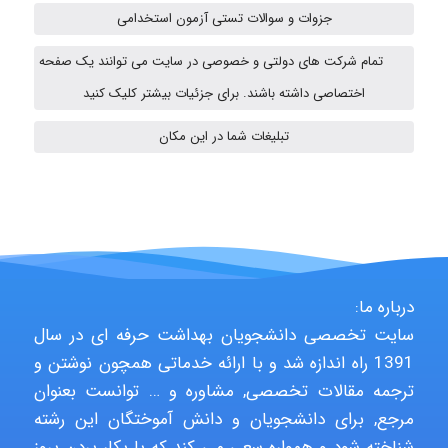
جزوات و سوالات تستی آزمون استخدامی
aghajari vahid
تمام شرکت های دولتی و خصوصی در سایت می توانند یک صفحه
اختصاصی داشته باشند. برای جزئیات بیشتر کلیک کنید
تبلیغات شما در این مکان
HaddadiMahsa
Niloofar
درباره ما:
USER124
سایت تخصصی دانشجویان بهداشت حرفه ای در سال
1391 راه اندازه شد و با ارائه خدماتی همچون نوشتن و
ترجمه مقالات تخصصی, مشاوره و … توانست بعنوان
malekf
مرجع, برای دانشجویان و دانش آموختگان این رشته
شناخته شود و همواره سعی می کند که با بکار بردن بروز