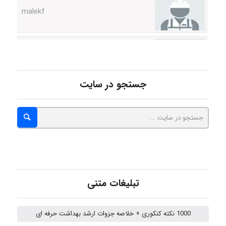
abolfazlkoshehe
abolfazlkoshehe
جستجو در سایت
A.balandeh
fatima
تبلیغات متنی
Jafar Tym
1000 نکته کنکوری + خلاصه جزوات ارشد بهداشت حرفه ای