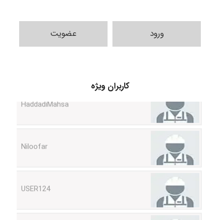
ورود
عضویت
کاربران ویژه
HaddadiMahsa
Niloofar
USER124
malekf