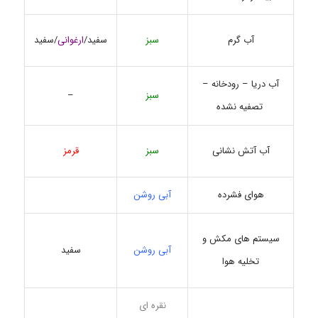
سبز
سفید/
ارغوانی
/سفید
آب گرم
آب دریا – رودخانه –
سبز
–
تصفیه نشده
سبز
قرمز
آب آتش نشانی
هوای فشرده
آبی روشن
سیستم های مکش و
آبی روشن
سفید
تخلیه هوا
نقره ای