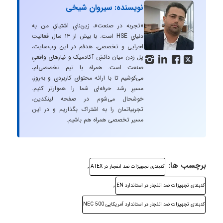
نویسنده: سیروان شیخی
«تجربه در صنعت»، زیربنایِ اشتیاقِ من به
دنیایِ HSE است. با بیش از ۱۳ سال فعالیت
اجرایی و تخصصی، هدفم در این وب‌سایت،
پل زدن میان دانشِ آکادمیک و نیازهای واقعیِ




صنعت است. همراه با تیم تخصصی‌ام،
می‌کوشیم تا با ارائه محتوای کاربردی و به‌روز،
مسیرِ رشد حرفه‌ای شما را هموارتر کنیم.
خوشحال می‌شوم در صفحه لینکدین،
تجربیاتمان را به اشتراک بگذاریم و در این
مسیر تخصصی همراه هم باشیم.
برچسب ها:
,
کدبندی تجهیزات ضد انفجار در ATEX
,
کدبندی تجهیزات ضد انفجار در استاندارد EN
کدبندی تجهیزات ضد انفجار در استاندارد آمریکایی NEC 500