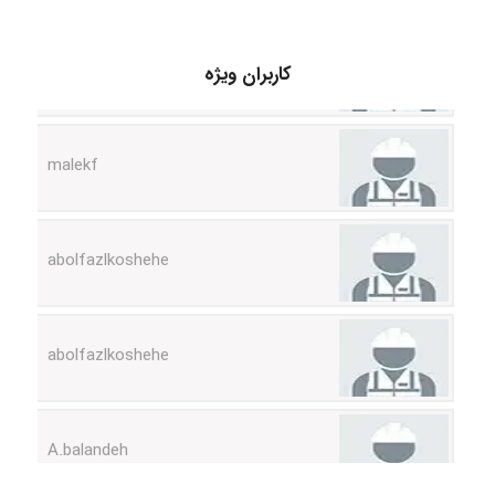
کاربران ویژه
malekf
abolfazlkoshehe
abolfazlkoshehe
A.balandeh
fatima