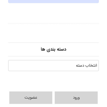
دسته بندی ها
ورود
عضویت
USER124