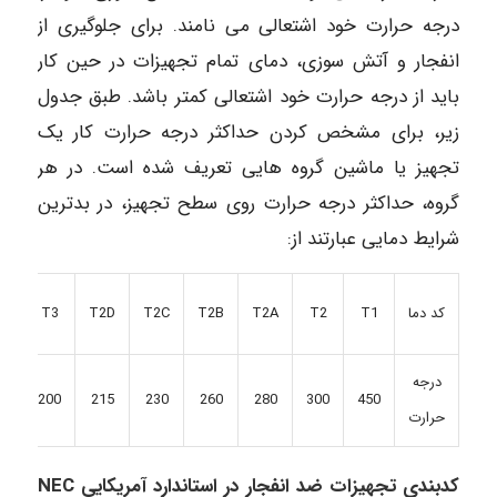
درجه حرارت خود اشتعالی می نامند. برای جلوگیری از
انفجار و آتش سوزی، دمای تمام تجهیزات در حین کار
باید از درجه حرارت خود اشتعالی کمتر باشد. طبق جدول
زیر، برای مشخص کردن حداکثر درجه حرارت کار یک
تجهیز یا ماشین گروه هایی تعریف شده است. در هر
گروه، حداکثر درجه حرارت روی سطح تجهیز، در بدترین
شرایط دمایی عبارتند از:
3A
T3
T2D
T2C
T2B
T2A
T2
T1
کد دما
درجه
80
200
215
230
260
280
300
450
حرارت
کدبندی تجهیزات ضد انفجار در استاندارد آمریکایی NEC