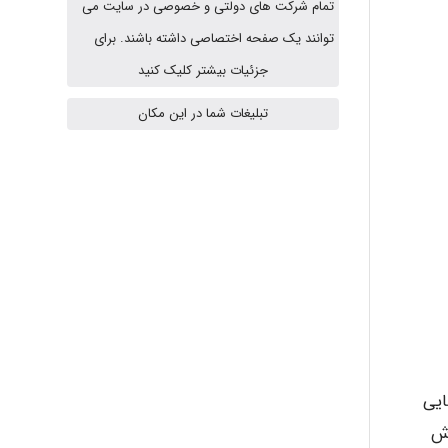
تمام شرکت های دولتی و خصوصی در سایت می
توانند یک صفحه اختصاصی داشته باشند. برای
USER124
جزئیات بیشتر کلیک کنید
تبلیغات شما در این مکان
malekf
abolfazlkoshehe
abolfazlkoshehe
A.balandeh
ایی
وش