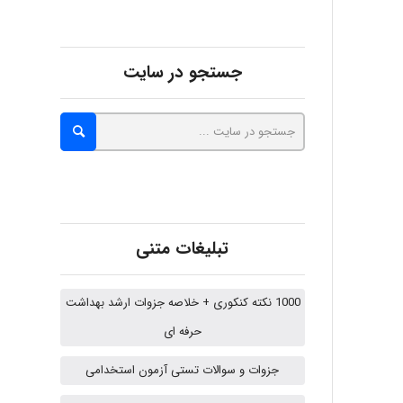
fatima
جستجو در سایت
Jafar Tym
aghajari vahid
تبلیغات متنی
Poubakhtiari
1000 نکته کنکوری + خلاصه جزوات ارشد بهداشت
حرفه ای
Alirez0990
جزوات و سوالات تستی آزمون استخدامی