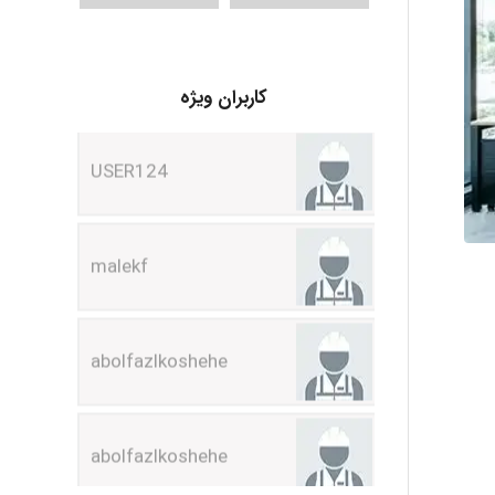
USER124
کاربران ویژه
malekf
abolfazlkoshehe
abolfazlkoshehe
A.balandeh