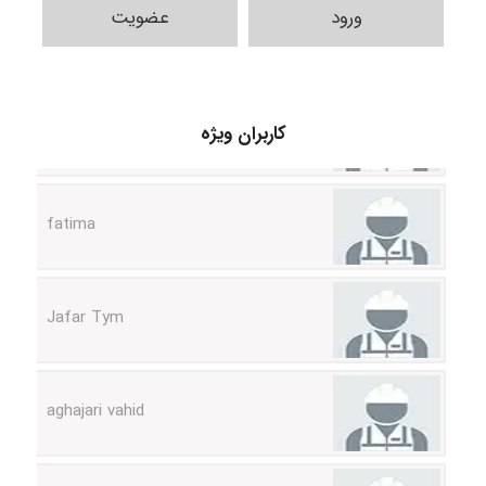
ورود
عضویت
A.balandeh
کاربران ویژه
fatima
Jafar Tym
aghajari vahid
Poubakhtiari