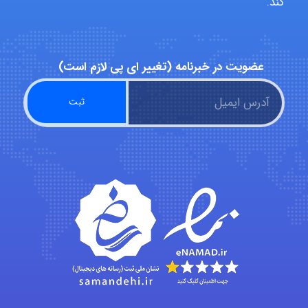
کند.
Alirez0990
عضویت در خبرنامه (تغییر ای پی لازم است)
hosein abdolvand
Kati
emami
ehtesham