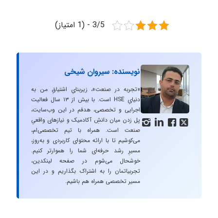
3/5 - (1 امتیاز)
نویسنده: سیروان شیخی
«تجربه در صنعت»، زیربنایِ اشتیاقِ من به
دنیایِ HSE است. با بیش از ۱۳ سال فعالیت
اجرایی و تخصصی، هدفم در این وب‌سایت،
پل زدن میان دانشِ آکادمیک و نیازهای واقعیِ




صنعت است. همراه با تیم تخصصی‌ام،
می‌کوشیم تا با ارائه محتوای کاربردی و به‌روز،
مسیرِ رشد حرفه‌ای شما را هموارتر کنیم.
خوشحال می‌شوم در صفحه لینکدین،
تجربیاتمان را به اشتراک بگذاریم و در این
مسیر تخصصی همراه هم باشیم.