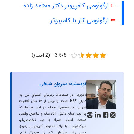
⇐
ارگونومی کامپیوتر دکتر معتمد زاده
⇐
ارگونومی کار با کامپیوتر
3.5/5 - (2 امتیاز)
نویسنده: سیروان شیخی
«تجربه در صنعت»، زیربنایِ اشتیاقِ من به
دنیایِ HSE است. با بیش از ۱۳ سال فعالیت
اجرایی و تخصصی، هدفم در این وب‌سایت،
پل زدن میان دانشِ آکادمیک و نیازهای واقعیِ




صنعت است. همراه با تیم تخصصی‌ام،
می‌کوشیم تا با ارائه محتوای کاربردی و به‌روز،
مسیرِ رشد حرفه‌ای شما را هموارتر کنیم.