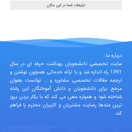
HaddadiMahsa
تبلیغات شما در این مکان
Niloofar
USER124
درباره ما:
سایت تخصصی دانشجویان بهداشت حرفه ای در سال
1391 راه اندازه شد و با ارائه خدماتی همچون نوشتن و
malekf
ترجمه مقالات تخصصی, مشاوره و … توانست بعنوان
مرجع, برای دانشجویان و دانش آموختگان این رشته
شناخته شود و همواره سعی می کند که با بکار بردن بروز
abolfazlkoshehe
ترین متدها رضایت مشتریان و کاربران محترم را فراهم
کند.
abolfazlkoshehe