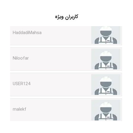
HaddadiMahsa
کاربران ویژه
Niloofar
USER124
malekf
abolfazlkoshehe