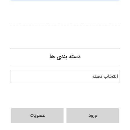
دسته بندی ها
ورود
عضویت
fahimeh sheibani