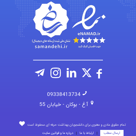
fatima
Jafar Tym
09338413734
آ.غ - بوکان - خیابان 55
تمام حقوق مادی و معنوی برای دانشجویان بهداشت حرفه ای محفوظ است
ارسال مطلب
ارتباط با ما
درباره ما و قوانین سایت