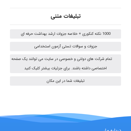
تبلیغات متنی
fatima
1000 نکته کنکوری + خلاصه جزوات ارشد بهداشت حرفه ای
Jafar Tym
جزوات و سوالات تستی آزمون استخدامی
تمام شرکت های دولتی و خصوصی در سایت می توانند یک صفحه
اختصاصی داشته باشند. برای جزئیات بیشتر کلیک کنید
fahimeh sheibani
تبلیغات شما در این مکان
HaddadiMahsa
Niloofar
درباره ما: