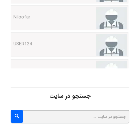
Niloofar
USER124
malekf
abolfazlkoshehe
جستجو در سایت
abolfazlkoshehe
A.balandeh