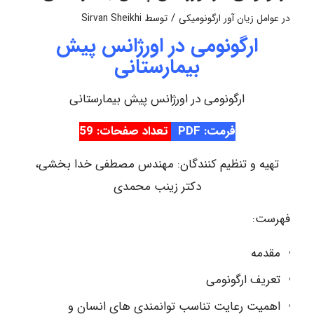
/
در
عوامل زیان آور ارگونومیکی
توسط
Sirvan Sheikhi
ارگونومی در اورژانس پیش
بیمارستانی
ارگونومی در اورژانس پیش بیمارستانی
فرمت: PDF
تعداد صفحات: 59
تهیه و تنظیم کنندگان: مهندس مصطفی خدا بخشی،
دکتر زینب محمدی
فهرست:
مقدمه
تعریف ارگونومی
اهمیت رعایت تناسب توانمندی های انسان و