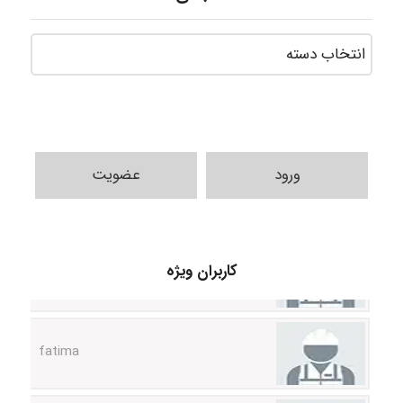
ورود
عضویت
A.balandeh
کاربران ویژه
fatima
Jafar Tym