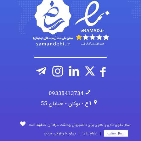
emami
ehtesham
09338413734
آ.غ - بوکان - خیابان 55
تمام حقوق مادی و معنوی برای دانشجویان بهداشت حرفه ای محفوظ است
ارسال مطلب
ارتباط با ما
درباره ما و قوانین سایت