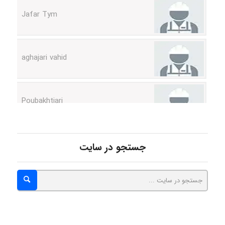
aghajari vahid
Poubakhtiari
Alirez0990
جستجو در سایت
hosein abdolvand
Kati