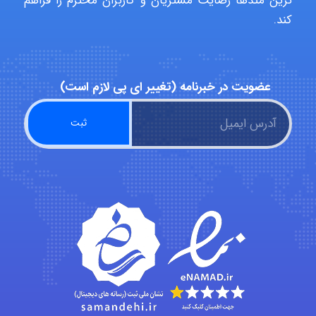
ترین متدها رضایت مشتریان و کاربران محترم را فراهم
کند.
Kati
عضویت در خبرنامه (تغییر ای پی لازم است)
emami
ehtesham
Iman Hosseini
Chehri