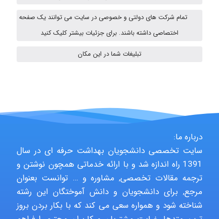
Chehri
تمام شرکت های دولتی و خصوصی در سایت می توانند یک صفحه
اختصاصی داشته باشند. برای جزئیات بیشتر کلیک کنید
Jafar Tym
تبلیغات شما در این مکان
aghajari vahid
Poubakhtiari
درباره ما:
سایت تخصصی دانشجویان بهداشت حرفه ای در سال
1391 راه اندازه شد و با ارائه خدماتی همچون نوشتن و
Alirez0990
ترجمه مقالات تخصصی, مشاوره و … توانست بعنوان
مرجع, برای دانشجویان و دانش آموختگان این رشته
شناخته شود و همواره سعی می کند که با بکار بردن بروز
hosein abdolvand