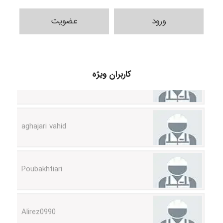
ورود
عضویت
Jafar Tym
کاربران ویژه
aghajari vahid
Poubakhtiari
Alirez0990