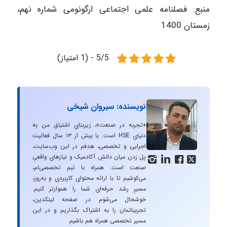
منبع: فصلنامه علمی اجتماعی ارگونومی شماره نهم،
زمستان 1400
5/5 - (1 امتیاز)
نویسنده: سیروان شیخی
«تجربه در صنعت»، زیربنایِ اشتیاقِ من به
دنیایِ HSE است. با بیش از ۱۳ سال فعالیت
اجرایی و تخصصی، هدفم در این وب‌سایت،
پل زدن میان دانشِ آکادمیک و نیازهای واقعیِ




صنعت است. همراه با تیم تخصصی‌ام،
می‌کوشیم تا با ارائه محتوای کاربردی و به‌روز،
مسیرِ رشد حرفه‌ای شما را هموارتر کنیم.
خوشحال می‌شوم در صفحه لینکدین،
تجربیاتمان را به اشتراک بگذاریم و در این
مسیر تخصصی همراه هم باشیم.