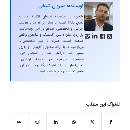
نویسنده: سیروان شیخی
«تجربه در صنعت»، زیربنایِ اشتیاقِ من به
دنیایِ HSE است. با بیش از ۱۳ سال فعالیت
اجرایی و تخصصی، هدفم در این وب‌سایت،
پل زدن میان دانشِ آکادمیک و نیازهای واقعیِ




صنعت است. همراه با تیم تخصصی‌ام،
می‌کوشیم تا با ارائه محتوای کاربردی و به‌روز،
مسیرِ رشد حرفه‌ای شما را هموارتر کنیم.
خوشحال می‌شوم در صفحه لینکدین،
تجربیاتمان را به اشتراک بگذاریم و در این
مسیر تخصصی همراه هم باشیم.
اشتراک این مطلب