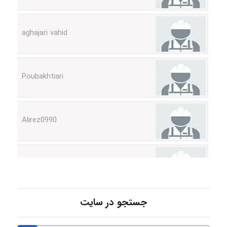
aghajari vahid
Poubakhtiari
Alirez0990
hosein abdolvand
Kati
جستجو در سایت