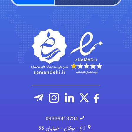
ehtesham
Iman Hosseini
Chehri
09338413734
آ.غ - بوکان - خیابان 55