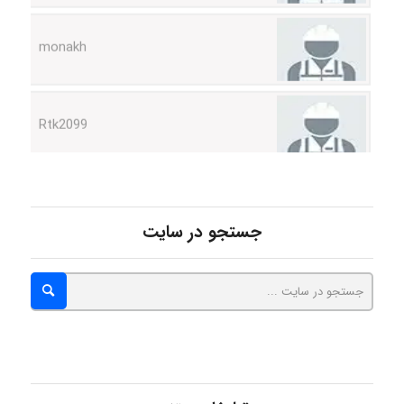
Rtk2099
Arshiaaihsra
ABOALFZAL ZAREI
جستجو در سایت
nima5534
arman.m