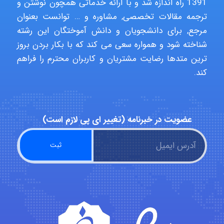
1391 راه اندازه شد و با ارائه خدماتی همچون نوشتن و
ترجمه مقالات تخصصی, مشاوره و … توانست بعنوان
Rtk2099
مرجع, برای دانشجویان و دانش آموختگان این رشته
شناخته شود و همواره سعی می کند که با بکار بردن بروز
ترین متدها رضایت مشتریان و کاربران محترم را فراهم
Arshiaaihsra
کند.
ABOALFZAL ZAREI
عضویت در خبرنامه (تغییر ای پی لازم است)
nima5534
arman.m