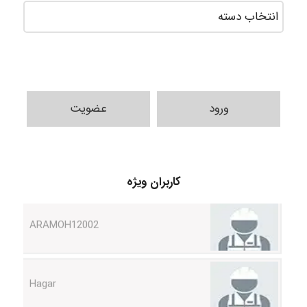
ورود
عضویت
Shamim.khojasteh74
کاربران ویژه
ARAMOH12002
Hagar
monakh