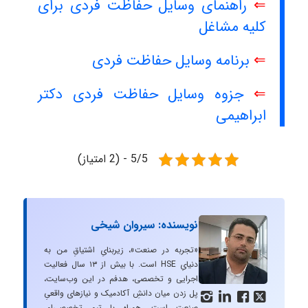
⇐
راهنمای وسایل حفاظت فردی برای
کلیه مشاغل
⇐
برنامه وسایل حفاظت فردی
⇐
جزوه وسایل حفاظت فردی دکتر
ابراهیمی
5/5 - (2 امتیاز)
نویسنده: سیروان شیخی
«تجربه در صنعت»، زیربنایِ اشتیاقِ من به
دنیایِ HSE است. با بیش از ۱۳ سال فعالیت
اجرایی و تخصصی، هدفم در این وب‌سایت،
پل زدن میان دانشِ آکادمیک و نیازهای واقعیِ




صنعت است. همراه با تیم تخصصی‌ام،