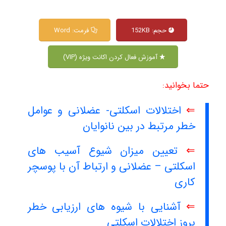
حجم: 152KB
فرمت: Word
آموزش فعال کردن اکانت ویژه (VIP)
حتما بخوانید:
⇐
اختلالات اسکلتی- عضلانی و عوامل
خطر مرتبط در بین نانوایان
⇐
تعیین میزان شیوع آسیب های
اسکلتی – عضلانی و ارتباط آن با پوسچر
کاری
⇐
آشنایی با شیوه های ارزیابی خطر
بروز اختلالات اسکلتی