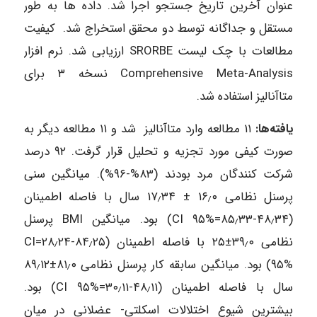
عنوان آخرین تاریخ جستجو اجرا شد. داده ها به طور
مستقل و جداگانه توسط دو محقق استخراج شد. کیفیت
مطالعات با چک لیست SRORBE ارزیابی شد. نرم افزار
Comprehensive Meta-Analysis نسخه ۳ برای
متاآنالیز استفاده شد.
یافته‌ها:
۱۱ مطالعه وارد متاآنالیز شد و ۱۱ مطالعه دیگر به
صورت کیفی مورد تجزیه و تحلیل قرار گرفت. ۹۲ درصد
شرکت کنندگان مرد بودند (۸۳%-۹۶%). میانگین سنی
پرسنل نظامی ۱۶٫۰ ± ۱۷٫۳۴ سال با فاصله اطمینان
(۴۸٫۳۴-۸۵٫۳۳=CI ۹۵%) بود. میانگین BMI پرسنل
نظامی ۳۹٫۰±۲۵ با فاصله اطمینان (۸۴٫۲۵-۲۸٫۲۴=CI
۹۵%) بود. میانگین سابقه کار پرسنل نظامی ۸۱٫۰±۸۹٫۱۲
سال با فاصله اطمینان (۴۸٫۱۱-۳۰٫۱۱=CI ۹۵%) بود.
بیشترین شیوع اختلالات اسکلتی- عضلانی در میان