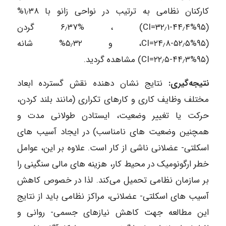
کارکنان نظامی به ترتیب در نواحی زانو با ۱٫۳۸%
(۹۵%CI=۳۲٫۱-۴۴٫۴) ، ۶٫۳۷% گردن
(۹۵%CI=۲۴٫۸-۵۲٫۵، و ۵٫۳۲% شانه
(۹۵%CI=۲۲٫۵-۴۴٫۳) مشاهده گردید.
نتیجه‌گیری:
نتایج نشان دهنده نقش گسترده ابعاد
مختلف وظایف کاری و کارهای تکراری (مانند بلند کردن،
حرکت یا تغییر وضعیت، ایستادن طولانی مدت و
همچنین وضعیت های نامناسب) در ایجاد آسیب های
اسکلتی- عضلانی ناشی از کار است. علاوه بر این، عوامل
خطر ارگونومیک در محیط کار، هزینه های مالی سنگینی را
بر سازمان نظامی تحمیل می‌کند. لذا در خصوص کاهش
آسیب های اسکلتی- عضلانی، مراکز نظامی باید از نتایج
این مطالعه جهت کاهش نیازهای جسمی- روانی و