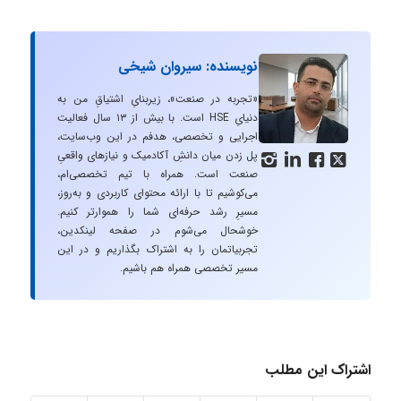
نویسنده: سیروان شیخی
«تجربه در صنعت»، زیربنایِ اشتیاقِ من به
دنیایِ HSE است. با بیش از ۱۳ سال فعالیت
اجرایی و تخصصی، هدفم در این وب‌سایت،
پل زدن میان دانشِ آکادمیک و نیازهای واقعیِ




صنعت است. همراه با تیم تخصصی‌ام،
می‌کوشیم تا با ارائه محتوای کاربردی و به‌روز،
مسیرِ رشد حرفه‌ای شما را هموارتر کنیم.
خوشحال می‌شوم در صفحه لینکدین،
تجربیاتمان را به اشتراک بگذاریم و در این
مسیر تخصصی همراه هم باشیم.
اشتراک این مطلب