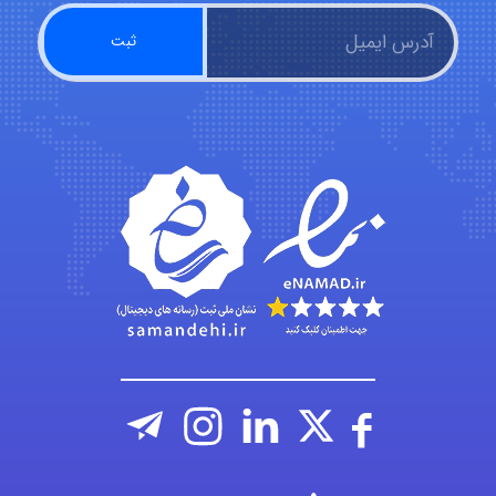
malekf
abolfazlkoshehe
abolfazlkoshehe