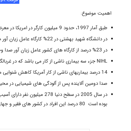
اهمیت موضوع:
طبق آمار 1997، حدود 9 میلیون کارگر در امریکا در معرض صدای غیر مجاز (بالاتر از 85 یا dBA 90) قرار داشته اند.
در دانشگاه شهید بهشتی در 22% کارگاه عامل زیان آور صدای بالاتر از حد مجاز وجود دارد. 21% شاغلین در معرض بودند.
در 23% درصد از کارگاه های کشور عامل زیان آور صدا وجود دارد. 22% شاغلین در معرض می باشند.
NIHL جزء سه بیماری ناشی از کار می باشد که در غربالگری ها تشخیص داده می شود.
14 درصد بیماریهای ناشی از کار آمریکا کاهش شنوایی می باشد
صدا دومین آلاینده پس از آلودگی های شیمیایی در 
بوده است 80 درصد این افراد در کشور های فقیر و جهان سوم زندگی می کردند.