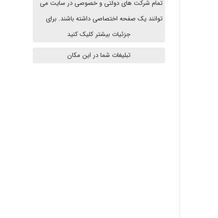
تمام شرکت های دولتی و خصوصی در سایت می
توانند یک صفحه اختصاصی داشته باشند. برای
ABOALFZAL ZAREI
جزئیات بیشتر کلیک کنید
تبلیغات شما در این مکان
nima5534
arman.m
Hasan haghparast
shbnm72