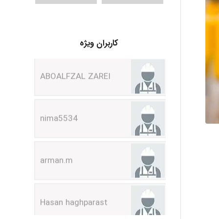
ABOALFZAL ZAREI
کاربران ویژه
nima5534
arman.m
Hasan haghparast
shbnm72