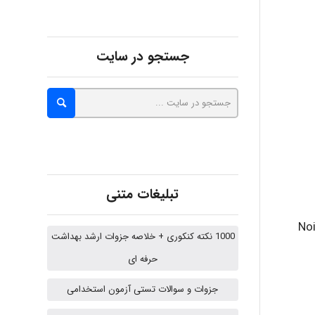
Minoo1375
جستجو در سایت
Sara
ZAK
تبلیغات متنی
vali
های شنوایی متوسط تا عمیق بوده اند که 20 درصد آن ناشی از Noise
1000 نکته کنکوری + خلاصه جزوات ارشد بهداشت
حرفه ای
fahimeh sheibani
جزوات و سوالات تستی آزمون استخدامی