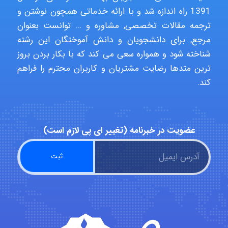
1391 راه اندازه شد و با ارائه خدماتی همچون نوشتن و
ترجمه مقالات تخصصی, مشاوره و … توانست بعنوان
aghajari vahid
مرجع, برای دانشجویان و دانش آموختگان این رشته
شناخته شود و همواره سعی می کند که با بکار بردن بروز
ترین متدها رضایت مشتریان و کاربران محترم را فراهم
Poubakhtiari
کند.
Alirez0990
عضویت در خبرنامه (تغییر ای پی لازم است)
hosein abdolvand
Kati