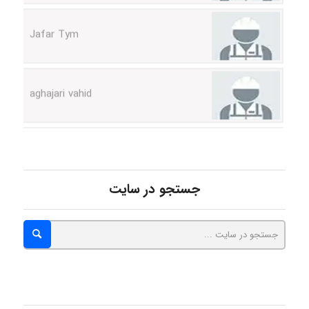
Jafar Tym
aghajari vahid
Poubakhtiari
جستجو در سایت
Alirez0990
hosein abdolvand