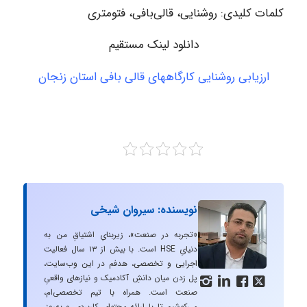
کلمات کلیدی: روشنایی، قالی‌بافی، فتومتری
دانلود لینک مستقیم
ارزیابی روشنایی کارگاههای قالی بافی استان زنجان
نویسنده: سیروان شیخی
«تجربه در صنعت»، زیربنایِ اشتیاقِ من به
دنیایِ HSE است. با بیش از ۱۳ سال فعالیت
اجرایی و تخصصی، هدفم در این وب‌سایت،
پل زدن میان دانشِ آکادمیک و نیازهای واقعیِ




صنعت است. همراه با تیم تخصصی‌ام،
می‌کوشیم تا با ارائه محتوای کاربردی و به‌روز،