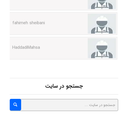
fahimeh sheibani
HaddadiMahsa
Niloofar
USER124
جستجو در سایت
malekf
abolfazlkoshehe