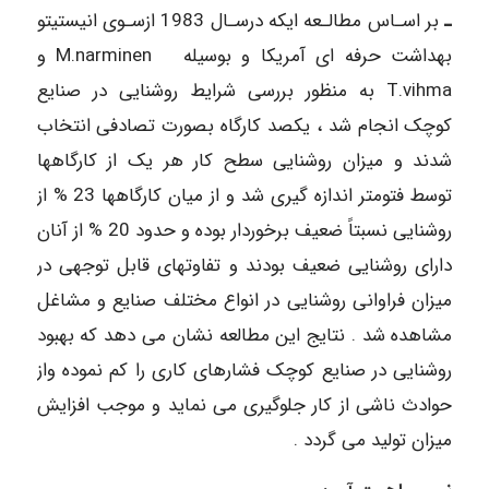
ـ
بر اسـاس مطالـعه ایکه درسـال 1983 ازسـوی انیستیتو
بهداشت حرفه ای آمریکا و بوسیله M.narminen و
T.vihma به منظور بررسی شرایط روشنایی در صنایع
کوچک انجام شد ، یکصد کارگاه بصورت تصادفی انتخاب
شدند و میزان روشنایی سطح کار هر یک از کارگاهها
توسط فتومتر اندازه گیری شد و از میان کارگاهها 23 % از
روشنایی نسبتاً ضعیف برخوردار بوده و حدود 20 % از آنان
دارای روشنایی ضعیف بودند و تفاوتهای قابل توجهی در
میزان فراوانی روشنایی در انواع مختلف صنایع و مشاغل
مشاهده شد . نتایج این مطالعه نشان می دهد که بهبود
روشنایی در صنایع کوچک فشارهای کاری را کم نموده واز
حوادث ناشی از کار جلوگیری می نماید و موجب افزایش
میزان تولید می گردد .