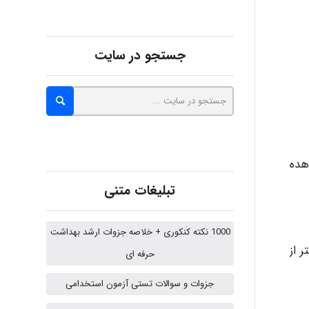
abolfazlkoshehe
جستجو در سایت
A.balandeh
fatima
رار گرفته اند مشاهده
تبلیغات متنی
Jafar Tym
1000 نکته کنکوری + خلاصه جزوات ارشد بهداشت
 ترکیبی CO با هموگلوبین 200 بار بیشتر از
حرفه ای
aghajari vahid
جزوات و سوالات تستی آزمون استخدامی