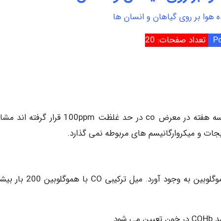
نده هوا بر روی گیاهان و انسان ها
تعداد صفحات: 20
تاثیر زیان آوری در مورد گیاهان رده بالا که برای یک تا سه هفته در معرض co در حد غلظت 100ppm ق
جات و میکروارگانیسم های مربوطه نمی گذارد.
هموگلوبین می تواند ترکیبی با CO به شکل کربوکسی هموگلوبین به وجود آورد. میل