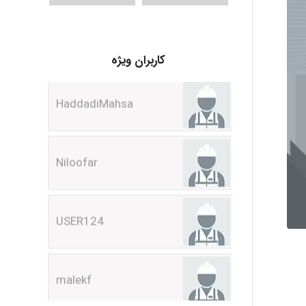
HaddadiMahsa
کاربران ویژه
Niloofar
USER124
malekf
abolfazlkoshehe