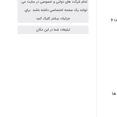
تمام شرکت های دولتی و خصوصی در سایت می
توانند یک صفحه اختصاصی داشته باشند. برای
HaddadiMahsa
ی و
جزئیات بیشتر کلیک کنید
تبلیغات شما در این مکان
Niloofar
USER124
malekf
رگ ها
abolfazlkoshehe