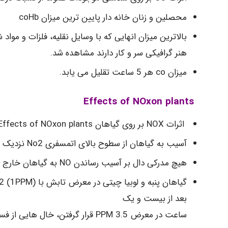
محصلین و زنان خانه دار پایین ترین میزان coHb
بالاترین میزان انهایی که با وسایل نقلیه، فلزات و موا
هنر گرافیکی سر و کار دارند مشاهده شد.
میزان co هر 5 ساعت تقلیل می یابد.
Effects of NOxon plants
اثرات NOX بر روی گیاهان Effects of NOxon plants
آسیب به گیاهان از سطوح بالای اتمسفری No2 نزدیک به تسهیلات تولید نیتریک اسید مشاهده گردید.
هیچ مدرکی دال بر آسیب رساندن NO به گیاهان خارج از آزمایشگاه مشاهده نگردید.
بعد از بیست و یک
ساعت در معرض 3.5 PPM قرار گرفتن، خال هایی از فساد تدریجی بر روی برگ های گیاهان مشاهده شد.