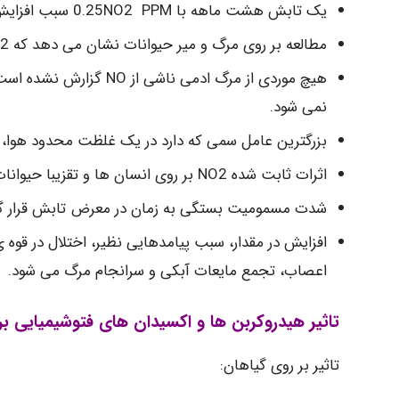
یک تابش هشت ماهه با 0.25NO2 PPM سبب افزایش ریزش برگ هاو کاهش ثمربخشی در درختان پرتقال می گردد.
مطالعه بر روی مرگ و میر حیوانات نشان می دهد که NO2 نزدیک به 4 برابر بیشتر از NO سمی است.
نمی شود.
بزرگترین عامل سمی که دارد در یک غلظت محدود هوا، توانایی اکس
اثرات ثابت شده NO2 بر روی انسان ها و تقزیبا حیوانات کاملا به اثر تنفسی محدود می شود
شدت مسمومیت بستگی به زمان در معرض تابش قرار گر
افزایش در مقدار، سبب پیامدهایی نظیر، اختلال در قوه
اعصاب، تجمع مایعات آبکی و سرانجام مرگ می شود.
تاثیر هیدروکربن ها و اکسیدان های فتوشیمیایی بر
تاثیر بر روی گیاهان: