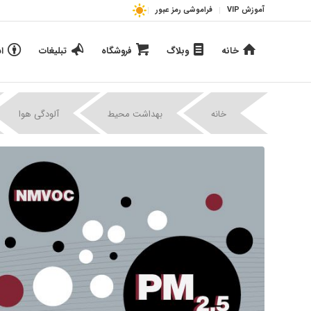
آموزش VIP
فراموشی رمز عبور
خانه
وبلاگ
فروشگاه
تبلیغات
ا
|
خانه
بهداشت محیط
آلودگی هوا