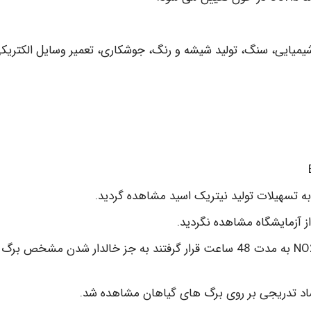
د شیمیایی، سنگ، تولید شیشه و رنگ، جوشکاری، تعمیر وسایل الکتریک
گیاهان پنبه و لوبیا چیتی در معرض تابش با (NO2 (1PPM به مدت 48 ساعت قرار گرفتند به جز خالدار شدن مشخص ب