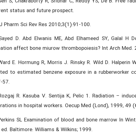
Sen S, Chakraborty R, Sridhar C, Reddy YS, De B. Free rad
rent status and future prospect.
 J Pharm Sci Rev Res 2010;3(1):91-100.
Sayed D. Abd Elwanis ME, Abd Elhameed SY, Galal H Do
iation affect bone miurow thrombopoiesis? Int Arch Med. 2
Ward E. Hormung R, Morris J. Rinsky R. Wild D. Halperin W.
ated to estimated benzene exposure in a rubberworker c
-57.
Rozgaj R. Kasuba V. Sentija K, Pelic 1. Radiation – ind
erations in hospital workers. Oecup Med (Lond), 1999, 49 (
Perkins SL Examination of blood and bone marrow In Wint
 ed. Baltimore: Williams & Wilkins; 1999.