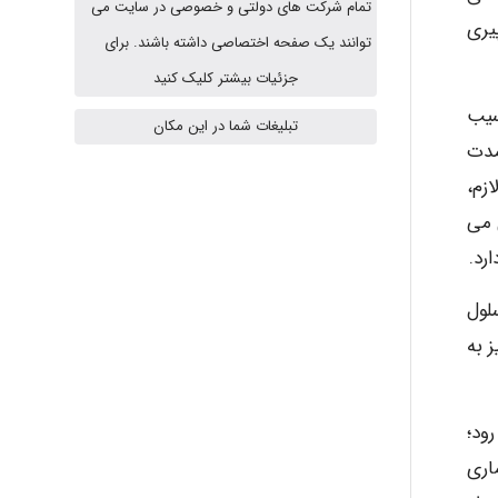
تمام شرکت های دولتی و خصوصی در سایت می
Alirez0990
یری
توانند یک صفحه اختصاصی داشته باشند. برای
جزئیات بیشتر کلیک کنید
سیب
hosein abdolvand
تبلیغات شما در این مکان
مدت
زم،
Kati
 می
رد.
لول
emami
 به
ehtesham
رود؛
اری