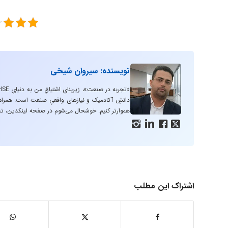
نویسنده: سیروان شیخی
دانشِ آکادمیک و نیازهای واقعیِ صنعت است. همراه با
هموارتر کنیم. خوشحال می‌شوم در صفحه لینکدین، تج




اشتراک این مطلب