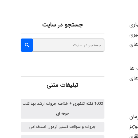
Iman Hosseini
اری
جستجو در سایت
یری
Chehri
های
roya_boostani
 ها
های
تبلیغات متنی
amir
1000 نکته کنکوری + خلاصه جزوات ارشد بهداشت
حرفه ای
مان
Fateme896
ژنز
جزوات و سوالات تستی آزمون استخدامی
ن و یا القای