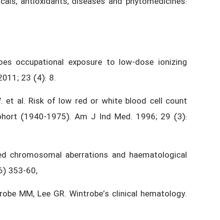
icals, antioxidants, diseases and phytomedicines:
es occupational exposure to low-dose ionizing
011; 23 (4): 8.
 et al. Risk of low red or white blood cell count
ohort (1940-1975). Am J Ind Med. 1996; 29 (3):
uced chromosomal aberrations and haematological
6) 353-60,
robe MM, Lee GR. Wintrobe’s clinical hematology.