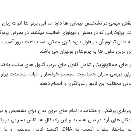
 نقش مهمی در تشخیص بیماری ها دارد اما این پرتو ها اثرات زیان ب
د. پرتوکارانی که در بخش رادیولوژی فعالیت میکنند، در معرض پرتوگ
اما به دلیل تداوم آن در طول دوره کاری ممکن است باعث بروز آسیب 
 ترین سلول ها به پرتوهای یونیزان می باشند.
متر های هماتولوژیکی شامل گلبول های قرمز، گلبول های سفید، پلاکت
ی بررسی میزان حساسیت سیستم خونساز و اثرات بلندمدت پرتو
انی مختلف این آزمون غربالگری را انجام دهند.
یربرداری پزشکی و مشاهده اندام های درون بدن برای تشخیص و در
دیکال های آزاد در بدن هستند و این رادیکال ها نقش بسزایی در پاتو
بیماریهای مختلف دارند چرا که قادر به القاء صدمه به ساختار سلول، آسیب به DNA، اکسید کردن پروتئی