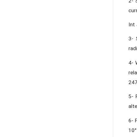
2- 
cur
Int
3- 
rad
4- 
rel
247
5- 
alt
6- 
10°