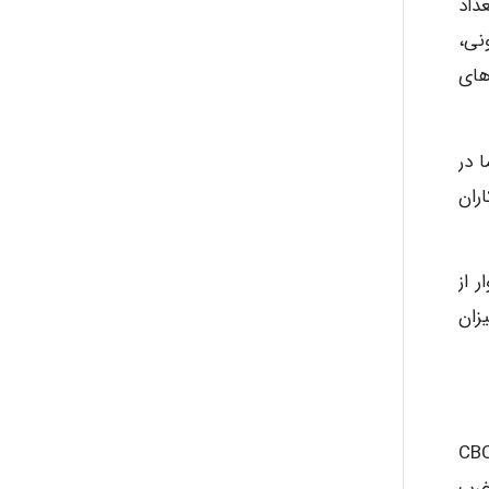
داد
Iman Hosseini
نی،
خش های
Chehri
 در
ران
roya_boostani
 از
amir
رتوهای یونیزان
Fateme896
ثیر پرتوهای یونیزان بر گلبول های سفید خون، لازم است که پرتوکاران در بازه های زمانی مشخص، آزمایش های CBC
مخرب