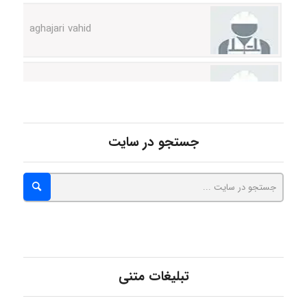
Poubakhtiari
Alirez0990
جستجو در سایت
hosein abdolvand
Kati
تبلیغات متنی
emami