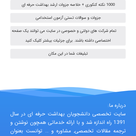
1000 نکته کنکوری + خلاصه جزوات ارشد بهداشت حرفه ای
ehtesham
جزوات و سوالات تستی آزمون استخدامی
تمام شرکت های دولتی و خصوصی در سایت می توانند یک صفحه
اختصاصی داشته باشند. برای جزئیات بیشتر کلیک کنید
A.balandeh
تبلیغات شما در این مکان
fatima
Jafar Tym
درباره ما:
سایت تخصصی دانشجویان بهداشت حرفه ای در سال
1391 راه اندازه شد و با ارائه خدماتی همچون نوشتن و
aghajari vahid
ترجمه مقالات تخصصی, مشاوره و … توانست بعنوان