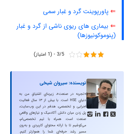
⇐
پاورپوینت گرد و غبار سمی
⇐
بیماری های ریوی ناشی از گرد و غبار
(پنوموکونیوزها)
3/5 - (1 امتیاز)
نویسنده: سیروان شیخی
«تجربه در صنعت»، زیربنایِ اشتیاقِ من به
دنیایِ HSE است. با بیش از ۱۳ سال فعالیت
اجرایی و تخصصی، هدفم در این وب‌سایت،
پل زدن میان دانشِ آکادمیک و نیازهای واقعیِ




صنعت است. همراه با تیم تخصصی‌ام،
می‌کوشیم تا با ارائه محتوای کاربردی و به‌روز،
مسیرِ رشد حرفه‌ای شما را هموارتر کنیم.