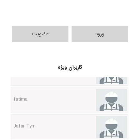
ورود
عضویت
A.balandeh
کاربران ویژه
fatima
Jafar Tym
aghajari vahid