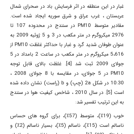
غبار در این منطقه در اثر فرسایش باد در صحرای شمال
عربستان ، غرب عراق و شرق سوریه ایجاد شده است.
مقادیر متوسط PM10 در سنندج در محدوده 107 تا
2976 میکروگرم در متر مکعب در 3 و 5 ژوئیه 2009 به
عنوان طوفان شدید گرد و غبار با حداکثر غلظت PM10 از
5،616 میکروگرم در متر مکعب در ساعت 2 بامداد در 5
جولای 2009 ثبت شد [4]. غلظت بالای قابل توجه
PM10 در 5 جولای، در مقایسه با 8 جولای 2008 ،
10:30 در شکل 2a (چپ) و b (راست) نشان داده شده
است [5]. در سال 2010 ، شاخص کیفیت هوا در سنندج
به این ترتیب تفسیر شد:
خوب (19٪)، متوسط (57٪)، برای گروه های حساس
ناسالم است (15٪)، ناسالم (5٪)، بسیار ناسالم (2٪) و