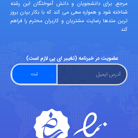
مرجع, برای دانشجویان و دانش آموختگان این رشته
شناخته شود و همواره سعی می کند که با بکار بردن بروز
Poubakhtiari
ترین متدها رضایت مشتریان و کاربران محترم را فراهم
کند.
Alirez0990
عضویت در خبرنامه (تغییر ای پی لازم است)
hosein abdolvand
Kati
emami