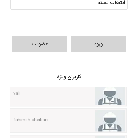
ورود
عضویت
کاربران ویژه
vali
fahimeh sheibani
HaddadiMahsa