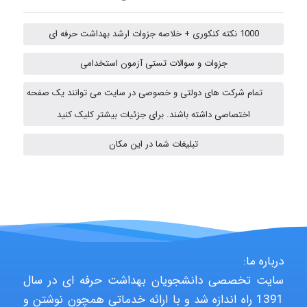
1000 نکته کنکوری + خلاصه جزوات ارشد بهداشت حرفه ای
A.balandeh
جزوات و سوالات تستی آزمون استخدامی
تمام شرکت های دولتی و خصوصی در سایت می توانند یک صفحه
fatima
اختصاصی داشته باشند. برای جزئیات بیشتر کلیک کنید
تبلیغات شما در این مکان
vali
fahimeh sheibani
درباره ما:
HaddadiMahsa
سایت تخصصی دانشجویان بهداشت حرفه ای در سال
1391 راه اندازه شد و با ارائه خدماتی همچون نوشتن و