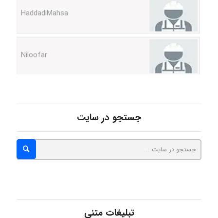
Niloofar
USER124
جستجو در سایت
malekf
abolfazlkoshehe
abolfazlkoshehe
تبلیغات متنی