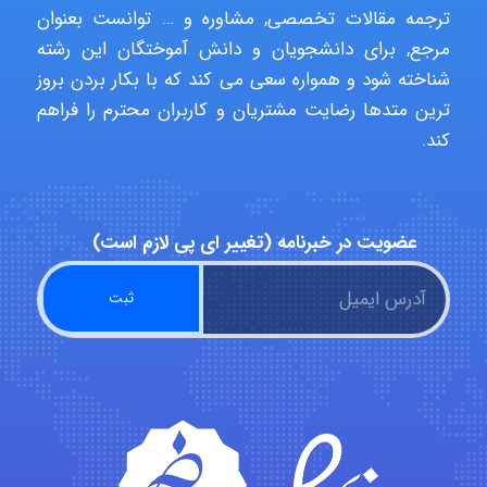
ترجمه مقالات تخصصی, مشاوره و … توانست بعنوان
مرجع, برای دانشجویان و دانش آموختگان این رشته
Niloofar
شناخته شود و همواره سعی می کند که با بکار بردن بروز
ترین متدها رضایت مشتریان و کاربران محترم را فراهم
کند.
USER124
malekf
عضویت در خبرنامه (تغییر ای پی لازم است)
abolfazlkoshehe
abolfazlkoshehe