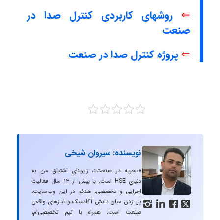
⇐
روشهای کاربردی کنترل صدا در
صنعت
⇐
پروژه کنترل صدا در صنعت
نویسنده: سیروان شیخی
«تجربه در صنعت»، زیربنایِ اشتیاقِ من به
دنیایِ HSE است. با بیش از ۱۳ سال فعالیت
اجرایی و تخصصی، هدفم در این وب‌سایت،
پل زدن میان دانشِ آکادمیک و نیازهای واقعیِ




صنعت است. همراه با تیم تخصصی‌ام،