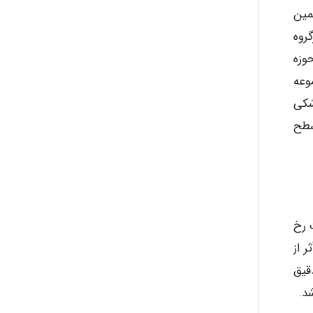
ه همین
روه
وزه
وعه
شکی
سطح
 رخ
 از
دقیق
د.