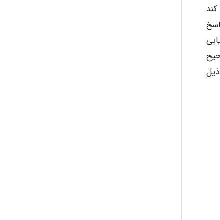
کند
اسخ
ابی
حیح
ذیل