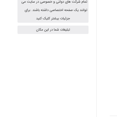
تمام شرکت های دولتی و خصوصی در سایت می
arman.m
توانند یک صفحه اختصاصی داشته باشند. برای
جزئیات بیشتر کلیک کنید
تبلیغات شما در این مکان
Hasan haghparast
shbnm72
Minoo1375
Sara