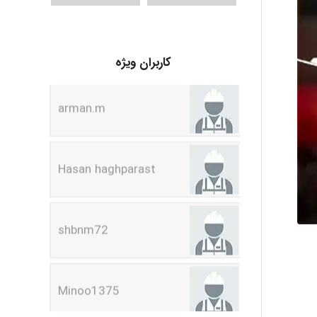
arman.m
کاربران ویژه
Hasan haghparast
shbnm72
Minoo1375
Sara