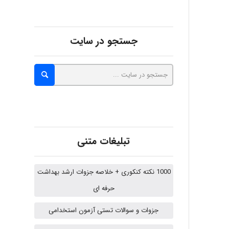
ZAK
جستجو در سایت
vali
fahimeh sheibani
تبلیغات متنی
HaddadiMahsa
1000 نکته کنکوری + خلاصه جزوات ارشد بهداشت
حرفه ای
Niloofar
جزوات و سوالات تستی آزمون استخدامی